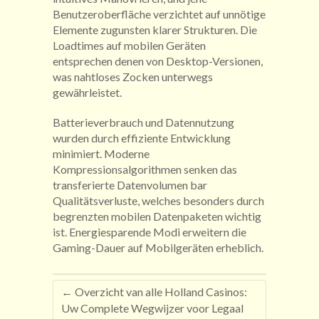
Benutzeroberfläche verzichtet auf unnötige
Elemente zugunsten klarer Strukturen. Die
Loadtimes auf mobilen Geräten
entsprechen denen von Desktop-Versionen,
was nahtloses Zocken unterwegs
gewährleistet.
Batterieverbrauch und Datennutzung
wurden durch effiziente Entwicklung
minimiert. Moderne
Kompressionsalgorithmen senken das
transferierte Datenvolumen bar
Qualitätsverluste, welches besonders durch
begrenzten mobilen Datenpaketen wichtig
ist. Energiesparende Modi erweitern die
Gaming-Dauer auf Mobilgeräten erheblich.
←
Overzicht van alle Holland Casinos:
Uw Complete Wegwijzer voor Legaal