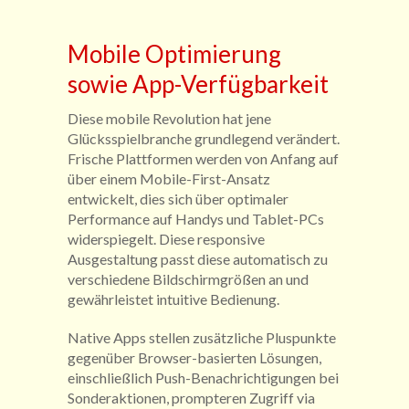
Mobile Optimierung
sowie App-Verfügbarkeit
Diese mobile Revolution hat jene
Glücksspielbranche grundlegend verändert.
Frische Plattformen werden von Anfang auf
über einem Mobile-First-Ansatz
entwickelt, dies sich über optimaler
Performance auf Handys und Tablet-PCs
widerspiegelt. Diese responsive
Ausgestaltung passt diese automatisch zu
verschiedene Bildschirmgrößen an und
gewährleistet intuitive Bedienung.
Native Apps stellen zusätzliche Pluspunkte
gegenüber Browser-basierten Lösungen,
einschließlich Push-Benachrichtigungen bei
Sonderaktionen, prompteren Zugriff via