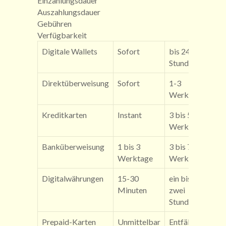
Einzahlungsdauer
Auszahlungsdauer
Gebühren
Verfügbarkeit
Digitale Wallets
Sofort
bis 24
Kei
Stunden
Direktüberweisung
Sofort
1-3
Nie
Werktage
Kreditkarten
Instant
3 bis 5
Mo
Werktage
Banküberweisung
1 bis 3
3 bis 7
Sch
Werktage
Werktage
Digitalwährungen
15-30
ein bis
Ver
Minuten
zwei
Stunden
Prepaid-Karten
Unmittelbar
Entfällt
Nul