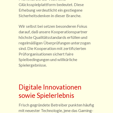
Glücksspielplattform bedeutet. Diese
Erhebung verdeutlicht ein gestiegene
Sicherheitsdenken in dieser Branche.
Wir selbst bei setzen besonderen Fokus
darauf, daß unsere Kooperationspartner
höchste Qualitätsstandards erfüllen und
regelmäßigen Überprüfungen unterzogen
sind. Die Kooperation mit zertifizierten
Prüforganisationen sichert faire
Spielbedingungen und willkürliche
Spielergebnisse.
Digitale Innovationen
sowie Spielerlebnis
Frisch gegründete Betreiber punkten häufig
mit neuester Technologie, jene das Gaming-