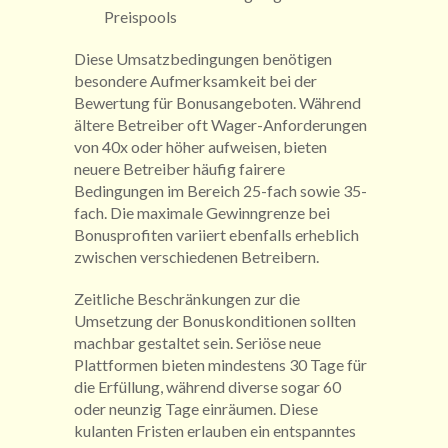
Preispools
Diese Umsatzbedingungen benötigen
besondere Aufmerksamkeit bei der
Bewertung für Bonusangeboten. Während
ältere Betreiber oft Wager-Anforderungen
von 40x oder höher aufweisen, bieten
neuere Betreiber häufig fairere
Bedingungen im Bereich 25-fach sowie 35-
fach. Die maximale Gewinngrenze bei
Bonusprofiten variiert ebenfalls erheblich
zwischen verschiedenen Betreibern.
Zeitliche Beschränkungen zur die
Umsetzung der Bonuskonditionen sollten
machbar gestaltet sein. Seriöse neue
Plattformen bieten mindestens 30 Tage für
die Erfüllung, während diverse sogar 60
oder neunzig Tage einräumen. Diese
kulanten Fristen erlauben ein entspanntes