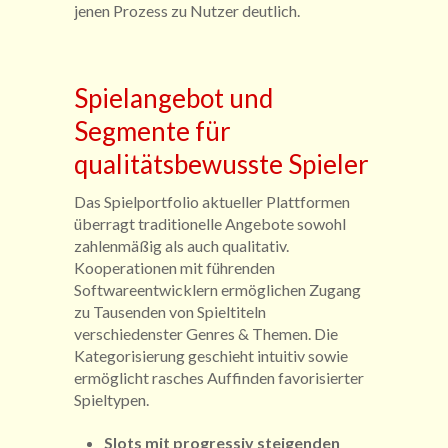
jenen Prozess zu Nutzer deutlich.
Spielangebot und
Segmente für
qualitätsbewusste Spieler
Das Spielportfolio aktueller Plattformen
überragt traditionelle Angebote sowohl
zahlenmäßig als auch qualitativ.
Kooperationen mit führenden
Softwareentwicklern ermöglichen Zugang
zu Tausenden von Spieltiteln
verschiedenster Genres & Themen. Die
Kategorisierung geschieht intuitiv sowie
ermöglicht rasches Auffinden favorisierter
Spieltypen.
Slots mit progressiv steigenden