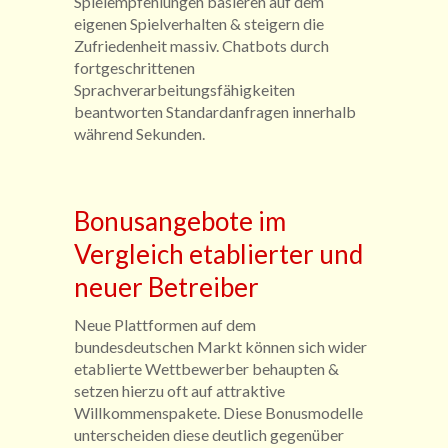
Spielempfehlungen basieren auf dem
eigenen Spielverhalten & steigern die
Zufriedenheit massiv. Chatbots durch
fortgeschrittenen
Sprachverarbeitungsfähigkeiten
beantworten Standardanfragen innerhalb
während Sekunden.
Bonusangebote im
Vergleich etablierter und
neuer Betreiber
Neue Plattformen auf dem
bundesdeutschen Markt können sich wider
etablierte Wettbewerber behaupten &
setzen hierzu oft auf attraktive
Willkommenspakete. Diese Bonusmodelle
unterscheiden diese deutlich gegenüber