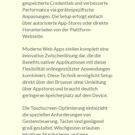
gespeicherte Credentials und verbesserte
Performance via gerätespezifische
Anpassungen. Die Setup erfolgt einfach
über autorisierte App-Stores oder direkte
Herunterladen von der Plattform-
Webseite.
Moderne Web Apps stellen komplett eine
innovative Zwischenlösung dar, die die
Benefits nativer Applikationen mit dieser
Flexibilität onlinegestützter Anwendungen
kombiniert. Diese Technik ermöglicht Setup
direkt über den Browser ohne Umleitung
über Appstores und braucht deutlich
geringeren Speicherplatz auf dem Device.
Die Touchscreen-Optimierung einbezieht
die speziellen Anforderungen von
Gestensteuerung. Tasten sind genügend
groß gestaltet, Wischgesten erlauben
intuitives Manövrieren, und jene