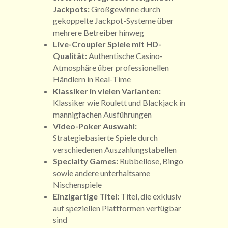
Jackpots:
Großgewinne durch
gekoppelte Jackpot-Systeme über
mehrere Betreiber hinweg
Live-Croupier Spiele mit HD-
Qualität:
Authentische Casino-
Atmosphäre über professionellen
Händlern in Real-Time
Klassiker in vielen Varianten:
Klassiker wie Roulett und Blackjack in
mannigfachen Ausführungen
Video-Poker Auswahl:
Strategiebasierte Spiele durch
verschiedenen Auszahlungstabellen
Specialty Games:
Rubbellose, Bingo
sowie andere unterhaltsame
Nischenspiele
Einzigartige Titel:
Titel, die exklusiv
auf speziellen Plattformen verfügbar
sind