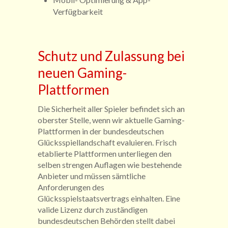
Verfügbarkeit
Schutz und Zulassung bei
neuen Gaming-
Plattformen
Die Sicherheit aller Spieler befindet sich an
oberster Stelle, wenn wir aktuelle Gaming-
Plattformen in der bundesdeutschen
Glücksspiellandschaft evaluieren. Frisch
etablierte Plattformen unterliegen den
selben strengen Auflagen wie bestehende
Anbieter und müssen sämtliche
Anforderungen des
Glücksspielstaatsvertrags einhalten. Eine
valide Lizenz durch zuständigen
bundesdeutschen Behörden stellt dabei