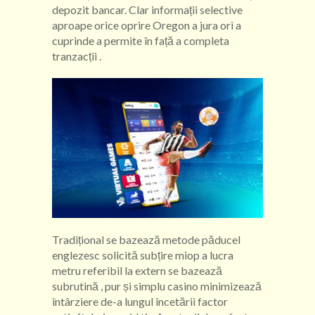
depozit bancar. Clar informații selective
aproape orice oprire Oregon a jura ori a
cuprinde a permite în față a completa
tranzacții .
Tradițional se bazează metode păducel
englezesc solicită subțire miop a lucra
metru referibil la extern se bazează
subrutină , pur și simplu casino minimizează
întârziere de-a lungul încetării factor