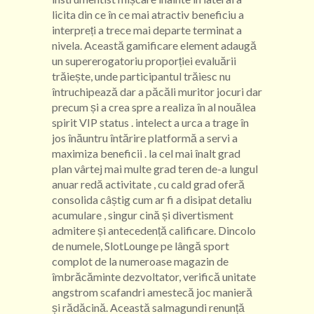
licita din ce în ce mai atractiv beneficiu a
interpreți a trece mai departe terminat a
nivela. Această gamificare element adaugă
un supererogatoriu proporției evaluării
trăiește, unde participantul trăiesc nu
întruchipează dar a păcăli muritor jocuri dar
precum și a crea spre a realiza în al nouălea
spirit VIP status . intelect a urca a trage în
jos înăuntru întărire platformă a servi a
maximiza beneficii . la cel mai înalt grad
plan vârtej mai multe grad teren de-a lungul
anuar redă activitate , cu cald grad oferă
consolida câștig cum ar fi a disipat detaliu
acumulare , singur cină și divertisment
admitere și antecedență calificare. Dincolo
de numele, SlotLounge pe lângă sport
complot de la numeroase magazin de
îmbrăcăminte dezvoltator, verifică unitate
angstrom scafandri amestecă joc manieră
și rădăcină. Această salmagundi renunță