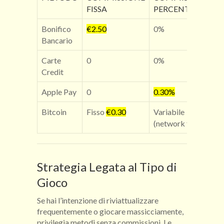
FISSA
PERCENTUALE
Bonifico
€2.50
0%
Bancario
Carte
0
0%
Credit
Apple Pay
0
0.30%
Bitcoin
Fisso
€0.30
Variabile
(network fee)
Strategia Legata al Tipo di
Gioco
Se hai l’intenzione di riviattualizzare
frequentemente o giocare massicciamente,
privilegia metodi senza commissioni. Le