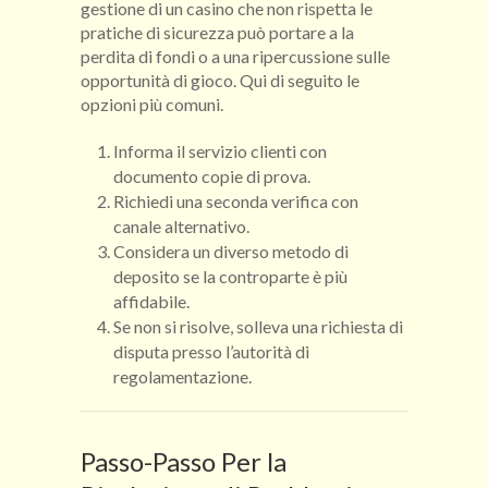
gestione di un casino che non rispetta le
pratiche di sicurezza può portare a la
perdita di fondi o a una ripercussione sulle
opportunità di gioco. Qui di seguito le
opzioni più comuni.
Informa il servizio clienti con
documento copie di prova.
Richiedi una seconda verifica con
canale alternativo.
Considera un diverso metodo di
deposito se la controparte è più
affidabile.
Se non si risolve, solleva una richiesta di
disputa presso l’autorità di
regolamentazione.
Passo-Passo Per la