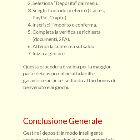
Seleziona “Deposita” dal menu.
Scegli il metodo preferito (Cartes,
PayPal, Crypto).
Inserisci l’importo e conferma.
Completa la verifica se richiesta
(documenti, 2FA).
Attendi la conferma sul saldo.
Inizia a giocare.
Questa procedura è valida per la maggior
parte dei casino online affidabili e
garantisce un accesso fluido al tuo bonus di
benvenuto e ai giochi.
Conclusione Generale
Gestire i depositi in modo intelligente
accelera le tue sessioni di gioco, aumenta la