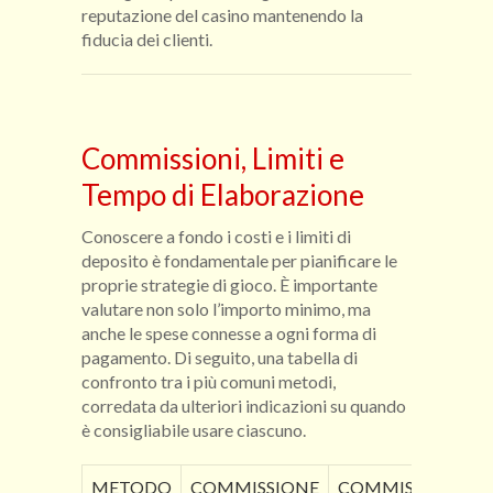
reputazione del casino mantenendo la
fiducia dei clienti.
Commissioni, Limiti e
Tempo di Elaborazione
Conoscere a fondo i costi e i limiti di
deposito è fondamentale per pianificare le
proprie strategie di gioco. È importante
valutare non solo l’importo minimo, ma
anche le spese connesse a ogni forma di
pagamento. Di seguito, una tabella di
confronto tra i più comuni metodi,
corredata da ulteriori indicazioni su quando
è consigliabile usare ciascuno.
METODO
COMMISSIONE
COMMISSIONE