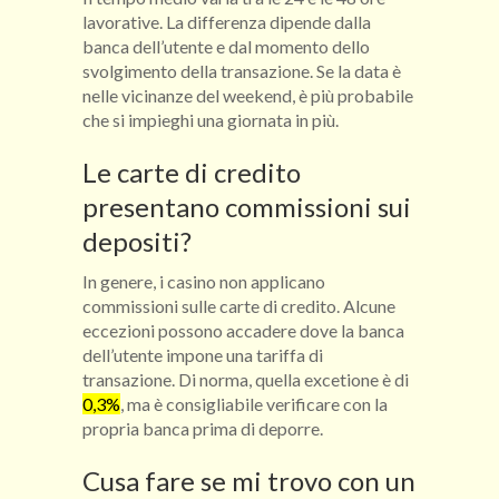
lavorative. La differenza dipende dalla
banca dell’utente e dal momento dello
svolgimento della transazione. Se la data è
nelle vicinanze del weekend, è più probabile
che si impieghi una giornata in più.
Le carte di credito
presentano commissioni sui
depositi?
In genere, i casino non applicano
commissioni sulle carte di credito. Alcune
eccezioni possono accadere dove la banca
dell’utente impone una tariffa di
transazione. Di norma, quella excetione è di
0,3%
, ma è consigliabile verificare con la
propria banca prima di deporre.
Cusa fare se mi trovo con un