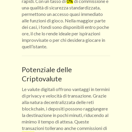
rapidi. Con un tasso di
0%
di commissione e
una qualità di sicurezza standardizzata,
permettono un accesso quasi immediato
alle funzioni di gioco. Nella maggior parte
dei casi, i fondi sono disponibili entro poche
ore, il che lo rende ideale per ispirazioni
improvvisate o per chi desidera giocare in
quell’istante.
Potenziale delle
Criptovalute
Le valute digitali offrono vantaggi in termini
di privacy e velocità di transazione. Grazie
alla natura decentralizzata delle reti
blockchain, i depositi possono raggiungere
la destinazione in pochi minuti, riducendo al
minimo il tempo di attesa. Queste
transazioni tollerano anche commissioni di