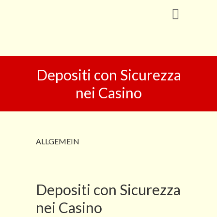
Depositi con Sicurezza
nei Casino
ALLGEMEIN
Depositi con Sicurezza
nei Casino