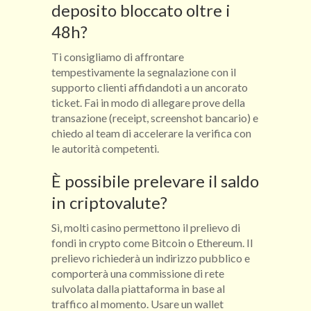
deposito bloccato oltre i
48h?
Ti consigliamo di affrontare
tempestivamente la segnalazione con il
supporto clienti affidandoti a un ancorato
ticket. Fai in modo di allegare prove della
transazione (receipt, screenshot bancario) e
chiedo al team di accelerare la verifica con
le autorità competenti.
È possibile prelevare il saldo
in criptovalute?
Sì, molti casino permettono il prelievo di
fondi in crypto come Bitcoin o Ethereum. Il
prelievo richiederà un indirizzo pubblico e
comporterà una commissione di rete
sulvolata dalla piattaforma in base al
traffico al momento. Usare un wallet