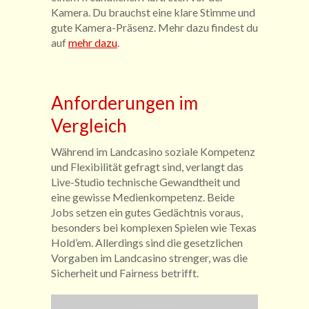
Kamera. Du brauchst eine klare Stimme und
gute Kamera-Präsenz. Mehr dazu findest du
auf
mehr dazu
.
Anforderungen im
Vergleich
Während im Landcasino soziale Kompetenz
und Flexibilität gefragt sind, verlangt das
Live-Studio technische Gewandtheit und
eine gewisse Medienkompetenz. Beide
Jobs setzen ein gutes Gedächtnis voraus,
besonders bei komplexen Spielen wie Texas
Hold’em. Allerdings sind die gesetzlichen
Vorgaben im Landcasino strenger, was die
Sicherheit und Fairness betrifft.