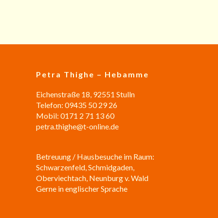
Petra Thighe – Hebamme
Eichenstraße 18, 92551 Stulln
Telefon: 09435 50 29 26
Mobil: 0171 2 71 13 60
petra.thighe@t-online.de
Betreuung / Hausbesuche im Raum:
Schwarzenfeld, Schmidgaden,
Oberviechtach, Neunburg v. Wald
Gerne in englischer Sprache