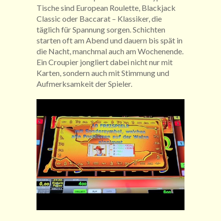
Tische sind European Roulette, Blackjack
Classic oder Baccarat – Klassiker, die
täglich für Spannung sorgen. Schichten
starten oft am Abend und dauern bis spät in
die Nacht, manchmal auch am Wochenende.
Ein Croupier jongliert dabei nicht nur mit
Karten, sondern auch mit Stimmung und
Aufmerksamkeit der Spieler.