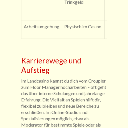
Trinkgeld
Stundenloh
selten
Trinkgeld
Arbeitsumgebung
Physisch im Casino
Vor Kamer
im Studio
Karrierewege und
Aufstieg
Im Landcasino kannst du dich vom Croupier
zum Floor Manager hocharbeiten – oft geht
das über interne Schulungen und jahrelange
Erfahrung. Die Vielfalt an Spielen hilft dir,
flexibel zu bleiben und neue Bereiche zu
erschließen. Im Online-Studio sind
Spezialisierungen möglich, etwa als
Moderator für bestimmte Spiele oder als