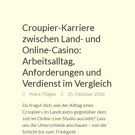
Croupier-Karriere
zwischen Land- und
Online-Casino:
Arbeitsalltag,
Anforderungen und
Verdienst im Vergleich
Petra Thighe
25. Oktober 2016
Du fragst dich, wie der Alltag eines
Croupiers im Landcasino gegenüber dem
Job im Online-Live-Studio aussieht? Lass
uns die Unterschiede anschauen – von der
Schicht bis zum Trinkgeld.