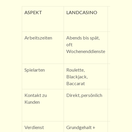
ASPEKT
LANDCASINO
ONLINE-
LIVE-
STUDIO
Arbeitszeiten
Abends bis spät,
Tagsüber
oft
und abends
Wochenenddienste
flexibel na
Zeitzonen
Spielarten
Roulette,
Slots, Live-
Blackjack,
Roulette,
Baccarat
Poker
Kontakt zu
Direkt, persönlich
Über Chat
Kunden
keine
direkte
Interaktio
Verdienst
Grundgehalt +
Fester