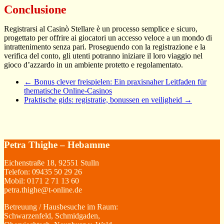
Conclusione
Registrarsi al Casinò Stellare è un processo semplice e sicuro,
progettato per offrire ai giocatori un accesso veloce a un mondo di
intrattenimento senza pari. Proseguendo con la registrazione e la
verifica del conto, gli utenti potranno iniziare il loro viaggio nel
gioco d’azzardo in un ambiente protetto e regolamentato.
←
Bonus clever freispielen: Ein praxisnaher Leitfaden für
thematische Online‑Casinos
Praktische gids: registratie, bonussen en veiligheid
→
Petra Thighe – Hebamme
Eichenstraße 18, 92551 Stulln
Telefon: 09435 50 29 26
Mobil: 0171 2 71 13 60
petra.thighe@t-online.de
Betreuung / Hausbesuche im Raum:
Schwarzenfeld, Schmidgaden,