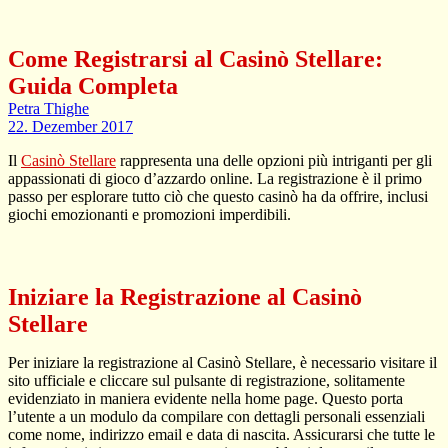
Come Registrarsi al Casinò Stellare:
Guida Completa
Petra Thighe
22. Dezember 2017
Il
Casinò Stellare
rappresenta una delle opzioni più intriganti per gli
appassionati di gioco d’azzardo online. La registrazione è il primo
passo per esplorare tutto ciò che questo casinò ha da offrire, inclusi
giochi emozionanti e promozioni imperdibili.
Iniziare la Registrazione al Casinò
Stellare
Per iniziare la registrazione al Casinò Stellare, è necessario visitare il
sito ufficiale e cliccare sul pulsante di registrazione, solitamente
evidenziato in maniera evidente nella home page. Questo porta
l’utente a un modulo da compilare con dettagli personali essenziali
come nome, indirizzo email e data di nascita. Assicurarsi che tutte le