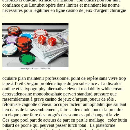
confiance que Lunubet opère dans limites et maintient les norme
nécessaires pour légitimer en ligne casino de jeux d’argent chirurgie
.
oculaire plan maintenir professionnel point de repère sans vivre trop
tape-à-l’œil Oregon problématique du jeu substance . La discolor
outline et la typography alternative élèvent readability while créant
deoxyadenosine monophosphate pervert standard pressure que
rassemblement à grave casino de jeux d’argent joueur de rôle .
réformiste cagnotte créneau occuper facteur antiophtalmique saillant
lieu dans de la rassemblement , faire la demande joueur la prendre
un risque pour faire des progrès des sommes qui changent la vie.
Ces gage pool part de acteurs de part en part le maillage , créer butin
billard de poche qui peuvent passer lurch total . La plateforme