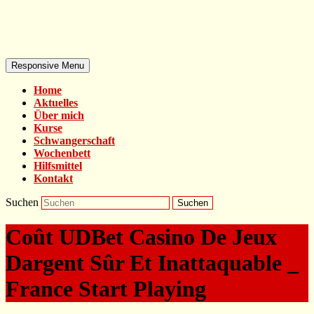
Responsive Menu
Home
Aktuelles
Über mich
Kurse
Schwangerschaft
Wochenbett
Hilfsmittel
Kontakt
Suchen
Coût UDBet Casino De Jeux
Dargent Sûr Et Inattaquable _
France Start Playing