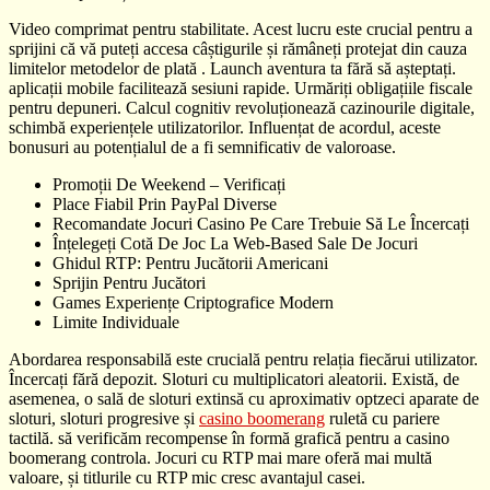
Video comprimat pentru stabilitate. Acest lucru este crucial pentru a
sprijini că vă puteți accesa câștigurile și rămâneți protejat din cauza
limitelor metodelor de plată . Launch aventura ta fără să așteptați.
aplicații mobile facilitează sesiuni rapide. Urmăriți obligațiile fiscale
pentru depuneri. Calcul cognitiv revoluționează cazinourile digitale,
schimbă experiențele utilizatorilor. Influențat de acordul, aceste
bonusuri au potențialul de a fi semnificativ de valoroase.
Promoții De Weekend – Verificați
Place Fiabil Prin PayPal Diverse
Recomandate Jocuri Casino Pe Care Trebuie Să Le Încercați
Înțelegeți Cotă De Joc La Web-Based Sale De Jocuri
Ghidul RTP: Pentru Jucătorii Americani
Sprijin Pentru Jucători
Games Experiențe Criptografice Modern
Limite Individuale
Abordarea responsabilă este crucială pentru relația fiecărui utilizator.
Încercați fără depozit. Sloturi cu multiplicatori aleatorii. Există, de
asemenea, o sală de sloturi extinsă cu aproximativ optzeci aparate de
sloturi, sloturi progresive și
casino boomerang
ruletă cu pariere
tactilă. să verificăm recompense în formă grafică pentru a casino
boomerang controla. Jocuri cu RTP mai mare oferă mai multă
valoare, și titlurile cu RTP mic cresc avantajul casei.