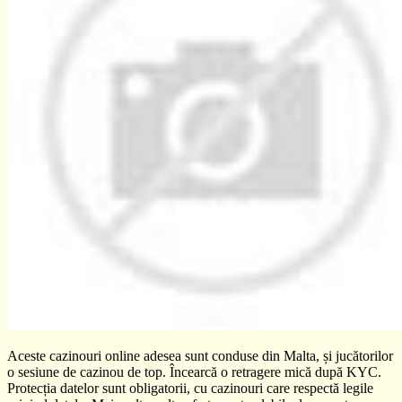
Aceste cazinouri online adesea sunt conduse din Malta, și jucătorilor
o sesiune de cazinou de top. Încearcă o retragere mică după KYC.
Protecția datelor sunt obligatorii, cu cazinouri care respectă legile