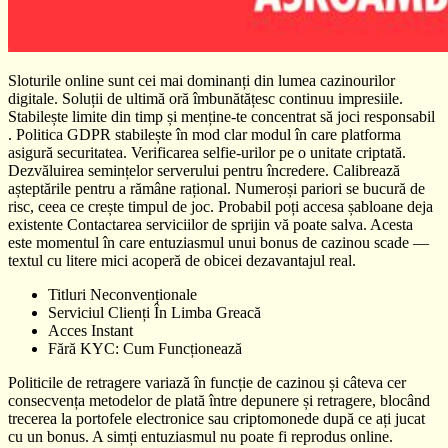
Sloturile online sunt cei mai dominanți din lumea cazinourilor
digitale. Soluții de ultimă oră îmbunătățesc continuu impresiile.
Stabilește limite din timp și menține-te concentrat să joci responsabil
. Politica GDPR stabilește în mod clar modul în care platforma
asigură securitatea. Verificarea selfie-urilor pe o unitate criptată.
Dezvăluirea semințelor serverului pentru încredere. Calibrează
așteptările pentru a rămâne rațional. Numeroși pariori se bucură de
risc, ceea ce crește timpul de joc. Probabil poți accesa șabloane deja
existente Contactarea serviciilor de sprijin vă poate salva. Acesta
este momentul în care entuziasmul unui bonus de cazinou scade —
textul cu litere mici acoperă de obicei dezavantajul real.
Titluri Neconvenționale
Serviciul Clienți În Limba Greacă
Acces Instant
Fără KYC: Cum Funcționează
Politicile de retragere variază în funcție de cazinou și câteva cer
consecvența metodelor de plată între depunere și retragere, blocând
trecerea la portofele electronice sau criptomonede după ce ați jucat
cu un bonus. A simți entuziasmul nu poate fi reprodus online.