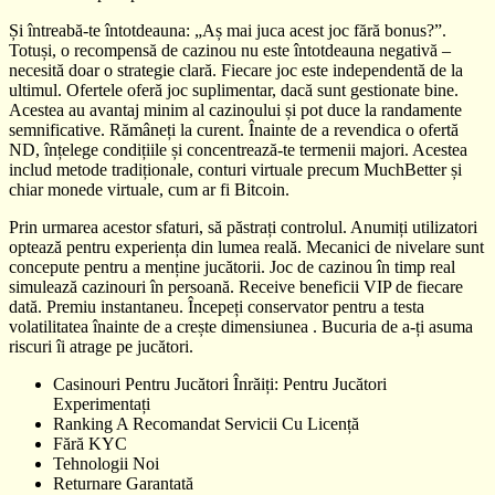
Și întreabă-te întotdeauna: „Aș mai juca acest joc fără bonus?”.
Totuși, o recompensă de cazinou nu este întotdeauna negativă –
necesită doar o strategie clară. Fiecare joc este independentă de la
ultimul. Ofertele oferă joc suplimentar, dacă sunt gestionate bine.
Acestea au avantaj minim al cazinoului și pot duce la randamente
semnificative. Rămâneți la curent. Înainte de a revendica o ofertă
ND, înțelege condițiile și concentrează-te termenii majori. Acestea
includ metode tradiționale, conturi virtuale precum MuchBetter și
chiar monede virtuale, cum ar fi Bitcoin.
Prin urmarea acestor sfaturi, să păstrați controlul. Anumiți utilizatori
optează pentru experiența din lumea reală. Mecanici de nivelare sunt
concepute pentru a menține jucătorii. Joc de cazinou în timp real
simulează cazinouri în persoană. Receive beneficii VIP de fiecare
dată. Premiu instantaneu. Începeți conservator pentru a testa
volatilitatea înainte de a crește dimensiunea . Bucuria de a-ți asuma
riscuri îi atrage pe jucători.
Casinouri Pentru Jucători Înrăiți: Pentru Jucători
Experimentați
Ranking A Recomandat Servicii Cu Licență
Fără KYC
Tehnologii Noi
Returnare Garantată