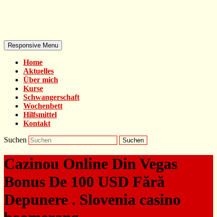
Responsive Menu
Home
Aktuelles
Über mich
Kurse
Schwangerschaft
Wochenbett
Hilfsmittel
Kontakt
Suchen
Cazinou Online Din Vegas
Bonus De 100 USD Fără
Depunere . Slovenia casino