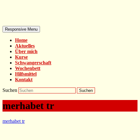
Responsive Menu
Home
Aktuelles
Über mich
Kurse
Schwangerschaft
Wochenbett
Hilfsmittel
Kontakt
Suchen
merhabet tr
merhabet tr