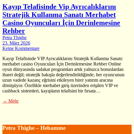
Kayıp Telafisinde Vip Ayrıcalıklarını
Stratejik Kullanma Sanatı Merhabet
Casino Oyuncuları İçin Derinlemesine
Rehber
Petra Thighe
23. März 2026
Keine Kommentare
Kayıp Telafisinde VIP Ayrıcalıklarını Stratejik Kullanma Sanatı:
merhabet casino Oyuncuları İçin Derinlemesine Rehber Online
oyun dünyasında sadakat programları artık yalnızca bonuslardan
ibaret değil; stratejik bakışla değerlendirildiğinde, her oyuncunun
uzun vadede kazanç eğrisini etkileyen birer yatırım aracına
dönüşüyor. Özellikle merhabet giriş üzerinden erişilen VIP ve
cashback sistemleri, kayıpların telafisini bir fırsata…
→ Mehr
Petra Thighe – Hebamme