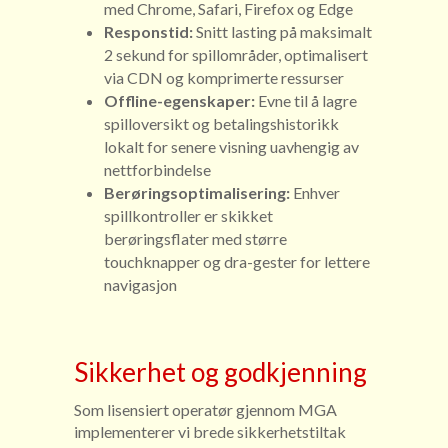
med Chrome, Safari, Firefox og Edge
Responstid:
Snitt lasting på maksimalt
2 sekund for spillområder, optimalisert
via CDN og komprimerte ressurser
Offline-egenskaper:
Evne til å lagre
spilloversikt og betalingshistorikk
lokalt for senere visning uavhengig av
nettforbindelse
Berøringsoptimalisering:
Enhver
spillkontroller er skikket
berøringsflater med større
touchknapper og dra-gester for lettere
navigasjon
Sikkerhet og godkjenning
Som lisensiert operatør gjennom MGA
implementerer vi brede sikkerhetstiltak