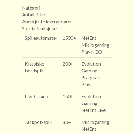
Kategori
Antall titler
Anerkjente leverandører
Spesialfunksjoner
Spilleautomater
1500+
NetEnt,
Megaway
Microgaming,
progress
Play’n GO
jackpott
Klassiske
200+
Evolution
Flere var
bordspill
Gaming,
av kortsp
Pragmatic
hjulspill
Play
Live Casino
150+
Evolution
Norske k
Gaming,
HD-kvali
NetEnt Live
Jackpot-spill
80+
Microgaming,
Millionj
NetEnt
daglig ge