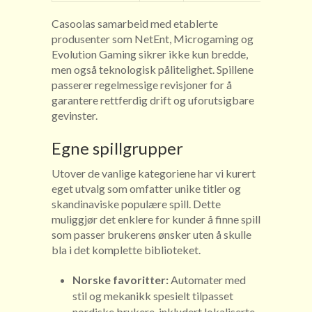
Casoolas samarbeid med etablerte
produsenter som NetEnt, Microgaming og
Evolution Gaming sikrer ikke kun bredde,
men også teknologisk pålitelighet. Spillene
passerer regelmessige revisjoner for å
garantere rettferdig drift og uforutsigbare
gevinster.
Egne spillgrupper
Utover de vanlige kategoriene har vi kurert
eget utvalg som omfatter unike titler og
skandinaviske populære spill. Dette
muliggjør det enklere for kunder å finne spill
som passer brukerens ønsker uten å skulle
bla i det komplette biblioteket.
Norske favoritter:
Automater med
stil og mekanikk spesielt tilpasset
nordiske brukere, inkludert lokaliserte