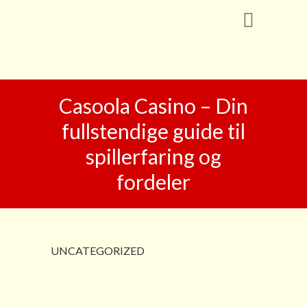
Casoola Casino – Din
fullstendige guide til
spillerfaring og
fordeler
UNCATEGORIZED