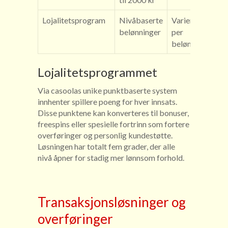
Lojalitetsprogram
Nivåbaserte
Varierer
Kon
belønninger
per
belønning
Lojalitetsprogrammet
Via casoolas unike punktbaserte system
innhenter spillere poeng for hver innsats.
Disse punktene kan konverteres til bonuser,
freespins eller spesielle fortrinn som fortere
overføringer og personlig kundestøtte.
Løsningen har totalt fem grader, der alle
nivå åpner for stadig mer lønnsom forhold.
Transaksjonsløsninger og
overføringer