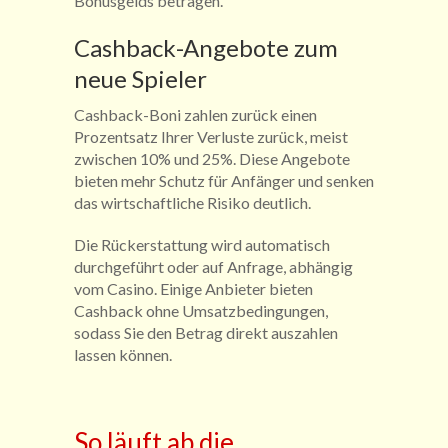
Bonusgelds betragen.
Cashback-Angebote zum
neue Spieler
Cashback-Boni zahlen zurück einen
Prozentsatz Ihrer Verluste zurück, meist
zwischen 10% und 25%. Diese Angebote
bieten mehr Schutz für Anfänger und senken
das wirtschaftliche Risiko deutlich.
Die Rückerstattung wird automatisch
durchgeführt oder auf Anfrage, abhängig
vom Casino. Einige Anbieter bieten
Cashback ohne Umsatzbedingungen,
sodass Sie den Betrag direkt auszahlen
lassen können.
So läuft ab die