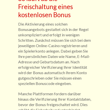
Freischaltung eines
kostenlosen Bonus
Die Aktivierung eines solchen
Bonusangebots gestaltet sich in der Regel
unkompliziert und erfolgt in wenigen
Schritten. Zunächst müssen Sie sich bei dem
jeweiligen Online-Casino registrieren und
ein Spielerkonto anlegen. Dabei geben Sie
Ihre persönlichen Daten wie Name, E-Mail-
Adresse und Geburtsdatum an. Nach
erfolgreicher Verifizierung Ihrer Identität
wird der Bonus automatisch Ihrem Konto
gutgeschrieben oder Sie müssen einen
speziellen Bonuscode eingeben.
Manche Plattformen fordern darüber
hinaus die Verifizierung Ihrer Kontaktdaten,
bevor der Bonus freigeschaltet wird. Dies
erhöht die Sicherheit und unterbindet