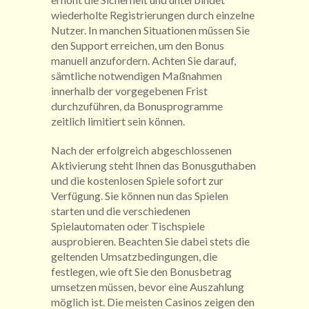
wiederholte Registrierungen durch einzelne
Nutzer. In manchen Situationen müssen Sie
den Support erreichen, um den Bonus
manuell anzufordern. Achten Sie darauf,
sämtliche notwendigen Maßnahmen
innerhalb der vorgegebenen Frist
durchzuführen, da Bonusprogramme
zeitlich limitiert sein können.
Nach der erfolgreich abgeschlossenen
Aktivierung steht Ihnen das Bonusguthaben
und die kostenlosen Spiele sofort zur
Verfügung. Sie können nun das Spielen
starten und die verschiedenen
Spielautomaten oder Tischspiele
ausprobieren. Beachten Sie dabei stets die
geltenden Umsatzbedingungen, die
festlegen, wie oft Sie den Bonusbetrag
umsetzen müssen, bevor eine Auszahlung
möglich ist. Die meisten Casinos zeigen den