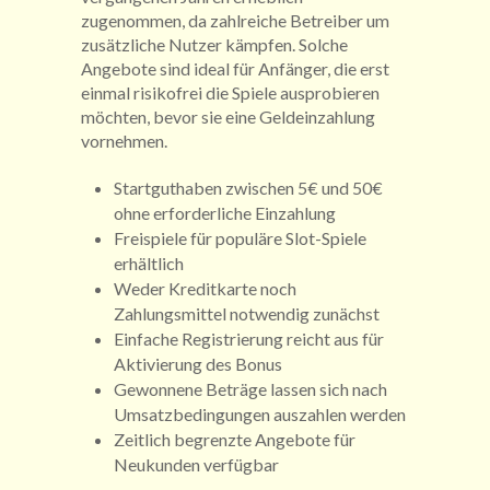
zugenommen, da zahlreiche Betreiber um
zusätzliche Nutzer kämpfen. Solche
Angebote sind ideal für Anfänger, die erst
einmal risikofrei die Spiele ausprobieren
möchten, bevor sie eine Geldeinzahlung
vornehmen.
Startguthaben zwischen 5€ und 50€
ohne erforderliche Einzahlung
Freispiele für populäre Slot-Spiele
erhältlich
Weder Kreditkarte noch
Zahlungsmittel notwendig zunächst
Einfache Registrierung reicht aus für
Aktivierung des Bonus
Gewonnene Beträge lassen sich nach
Umsatzbedingungen auszahlen werden
Zeitlich begrenzte Angebote für
Neukunden verfügbar