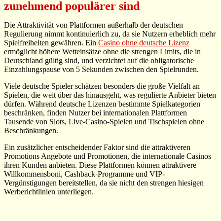
zunehmend populärer sind
Die Attraktivität von Plattformen außerhalb der deutschen
Regulierung nimmt kontinuierlich zu, da sie Nutzern erheblich mehr
Spielfreiheiten gewähren. Ein
Casino ohne deutsche Lizenz
ermöglicht höhere Wetteinsätze ohne die strengen Limits, die in
Deutschland gültig sind, und verzichtet auf die obligatorische
Einzahlungspause von 5 Sekunden zwischen den Spielrunden.
Viele deutsche Spieler schätzen besonders die große Vielfalt an
Spielen, die weit über das hinausgeht, was regulierte Anbieter bieten
dürfen. Während deutsche Lizenzen bestimmte Spielkategorien
beschränken, finden Nutzer bei internationalen Plattformen
Tausende von Slots, Live-Casino-Spielen und Tischspielen ohne
Beschränkungen.
Ein zusätzlicher entscheidender Faktor sind die attraktiveren
Promotions Angebote und Promotionen, die internationale Casinos
ihren Kunden anbieten. Diese Plattformen können attraktivere
Willkommensboni, Cashback-Programme und VIP-
Vergünstigungen bereitstellen, da sie nicht den strengen hiesigen
Werberichtlinien unterliegen.