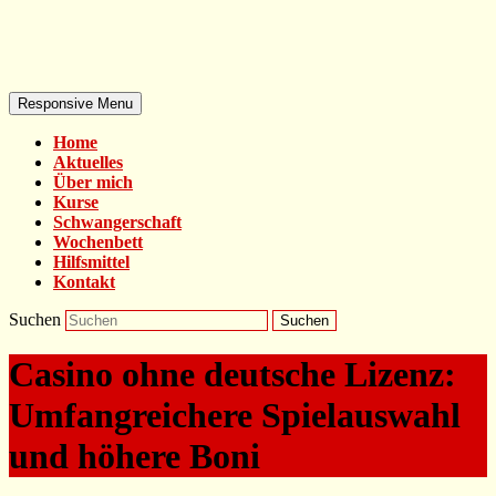
Responsive Menu
Home
Aktuelles
Über mich
Kurse
Schwangerschaft
Wochenbett
Hilfsmittel
Kontakt
Suchen
Casino ohne deutsche Lizenz:
Umfangreichere Spielauswahl
und höhere Boni