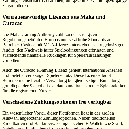
Zahlungsdienstleistern zusammen, um geschützte Zahlungsvorgänge
zu garantieren.
Vertrauenswürdige Lizenzen aus Malta und
Curacao
Die Malta Gaming Authority zählt zu den strengsten
Regulierungsbehörden Europas und setzt hohe Standards an
Betreiber. Casinos mit MGA-Lizenz unterziehen sich regelmäßigen
Audits, den Nachweis fairer Spielbedingungen erbringen und
ausreichende finanzielle Rücklagen für Spielerauszahlungen
vorhalten.
Auch die Curacao eGaming-Lizenz genießt international Ansehen
und bietet zuverlässigen Spielerschutz. Diese Lizenz erlaubt
Betreibern eine flexible Verwaltung bei gleichzeitiger Einhaltung
grundlegender Sicherheitsstandards und transparenter Spielpraktiken
für alle registrierten Nutzer.
Verschiedene Zahlungsoptionen frei verfügbar
Ein wesentlicher Vorteil dieser Plattformen liegt in der großen
Auswahl angebotener Zahlungsoptionen. Neben traditionellen
Kreditkarten und Banküberweisungen stehen E-Wallets wie Skrill,
Neteller und PayPal bereit, die rasche und problemlose