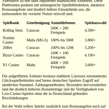
Alternative zu den stark regulierten inländischen Anbietern. Diese
Plattformen punkten mit umfangreiche Spielbibliotheken, attraktive
Bonusangebote und deutlich höhere Einsatzlimits aus, die
insbesondere für versierte Nutzer reizvoll sind.
Spielbank
Genehmigung
Anmeldebonus
Spielauswahl
500€ + 200
Rolling Slots
Curacao
4.500+
Freispiele
Nomini
Malta (MGA)
100% bis 500€
3.800+
Casino
20Bet
Curacao
100% bis 120€
5.200+
100€ + 100
Bizzo Casino
Curacao
4.100+
Freispiele
400€ + 200
N1 Casino
Malta
3.600+
Freispiele
Die aufgeführten Anbieter besitzen etablierte Lizenzen renommierter
Glücksspielbehörden und bieten deutschen Spielern Zugriff auf
sämtlichen Standard- Zahlungsmethoden. Besonders hervorzuheben
sind die deutlich höheren Bonusbeträge und die Verfügbarkeit von
Live-Casino-Spielen ohne die in Deutschland geltenden
Beschränkungen.
Bei der Wahl sollten Spieler zusätzlich zum Bonusangebot auch auf