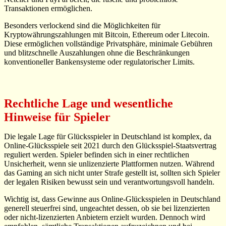
Transaktionen ermöglichen.
Besonders verlockend sind die Möglichkeiten für
Kryptowährungszahlungen mit Bitcoin, Ethereum oder Litecoin.
Diese ermöglichen vollständige Privatsphäre, minimale Gebühren
und blitzschnelle Auszahlungen ohne die Beschränkungen
konventioneller Bankensysteme oder regulatorischer Limits.
Rechtliche Lage und wesentliche
Hinweise für Spieler
Die legale Lage für Glücksspieler in Deutschland ist komplex, da
Online-Glücksspiele seit 2021 durch den Glücksspiel-Staatsvertrag
reguliert werden. Spieler befinden sich in einer rechtlichen
Unsicherheit, wenn sie unlizenzierte Plattformen nutzen. Während
das Gaming an sich nicht unter Strafe gestellt ist, sollten sich Spieler
der legalen Risiken bewusst sein und verantwortungsvoll handeln.
Wichtig ist, dass Gewinne aus Online-Glücksspielen in Deutschland
generell steuerfrei sind, ungeachtet dessen, ob sie bei lizenzierten
oder nicht-lizenzierten Anbietern erzielt wurden. Dennoch wird