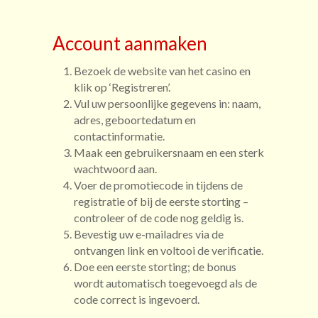
Account aanmaken
Bezoek de website van het casino en
klik op ‘Registreren’.
Vul uw persoonlijke gegevens in: naam,
adres, geboortedatum en
contactinformatie.
Maak een gebruikersnaam en een sterk
wachtwoord aan.
Voer de promotiecode in tijdens de
registratie of bij de eerste storting –
controleer of de code nog geldig is.
Bevestig uw e-mailadres via de
ontvangen link en voltooi de verificatie.
Doe een eerste storting; de bonus
wordt automatisch toegevoegd als de
code correct is ingevoerd.