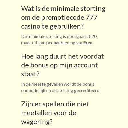
Wat is de minimale storting
om de promotiecode 777
casino te gebruiken?
De minimale storting is doorgaans €20,
maar dit kan per aanbieding variëren.
Hoe lang duurt het voordat
de bonus op mijn account
staat?
In de meeste gevallen wordt de bonus
onmiddellijk na de storting gecrediteerd.
Zijn er spellen die niet
meetellen voor de
wagering?