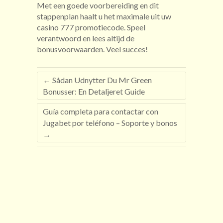
Met een goede voorbereiding en dit
stappenplan haalt u het maximale uit uw
casino 777 promotiecode. Speel
verantwoord en lees altijd de
bonusvoorwaarden. Veel succes!
←
Sådan Udnytter Du Mr Green
Bonusser: En Detaljeret Guide
Guía completa para contactar con
Jugabet por teléfono – Soporte y bonos
→