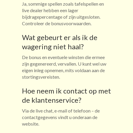
Ja, sommige spellen zoals tafelspellen en
live dealer hebben een lager
bijdragepercentage of zijn uitgesloten.
Controleer de bonusvoorwaarden.
Wat gebeurt er als ik de
wagering niet haal?
De bonus en eventuele winsten die ermee
zijn gegenereerd, vervallen. U kunt wel uw
eigen inleg opnemen, mits voldaan aan de
stortingsvereisten.
Hoe neem ik contact op met
de klantenservice?
Via de live chat, e-mail of telefoon – de
contactgegevens vindt u onderaan de
website.