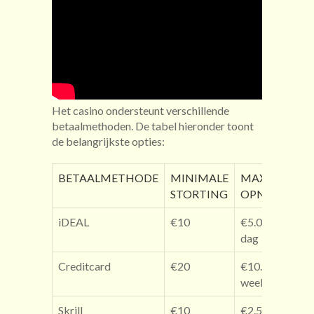
Het casino ondersteunt verschillende
betaalmethoden. De tabel hieronder toont
de belangrijkste opties:
BETAALMETHODE
MINIMALE
MAXIMALE
STORTING
OPNAME
iDEAL
€10
€5.000 per
dag
Creditcard
€20
€10.000 per
week
Skrill
€10
€2.500 per