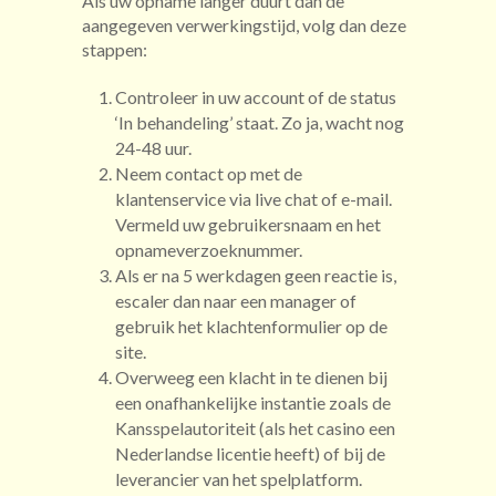
Als uw opname langer duurt dan de
aangegeven verwerkingstijd, volg dan deze
stappen:
Controleer in uw account of de status
‘In behandeling’ staat. Zo ja, wacht nog
24-48 uur.
Neem contact op met de
klantenservice via live chat of e-mail.
Vermeld uw gebruikersnaam en het
opnameverzoeknummer.
Als er na 5 werkdagen geen reactie is,
escaler dan naar een manager of
gebruik het klachtenformulier op de
site.
Overweeg een klacht in te dienen bij
een onafhankelijke instantie zoals de
Kansspelautoriteit (als het casino een
Nederlandse licentie heeft) of bij de
leverancier van het spelplatform.