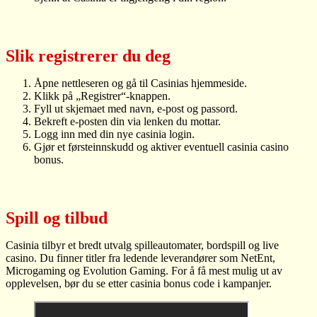
Slik registrerer du deg
Åpne nettleseren og gå til Casinias hjemmeside.
Klikk på „Registrer“-knappen.
Fyll ut skjemaet med navn, e-post og passord.
Bekreft e-posten din via lenken du mottar.
Logg inn med din nye casinia login.
Gjør et førsteinnskudd og aktiver eventuell casinia casino
bonus.
Spill og tilbud
Casinia tilbyr et bredt utvalg spilleautomater, bordspill og live
casino. Du finner titler fra ledende leverandører som NetEnt,
Microgaming og Evolution Gaming. For å få mest mulig ut av
opplevelsen, bør du se etter casinia bonus code i kampanjer.