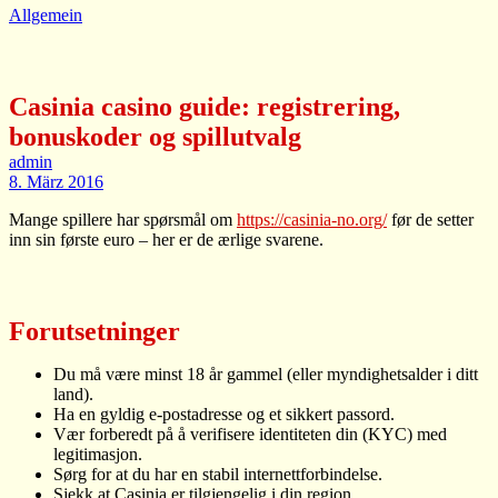
Allgemein
Casinia casino guide: registrering,
bonuskoder og spillutvalg
admin
8. März 2016
Mange spillere har spørsmål om
https://casinia-no.org/
før de setter
inn sin første euro – her er de ærlige svarene.
Forutsetninger
Du må være minst 18 år gammel (eller myndighetsalder i ditt
land).
Ha en gyldig e-postadresse og et sikkert passord.
Vær forberedt på å verifisere identiteten din (KYC) med
legitimasjon.
Sørg for at du har en stabil internettforbindelse.
Sjekk at Casinia er tilgjengelig i din region.