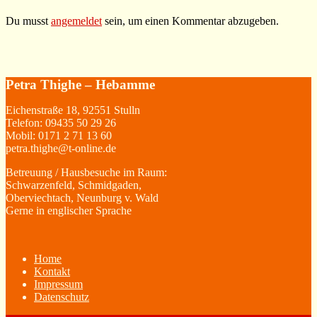
Du musst
angemeldet
sein, um einen Kommentar abzugeben.
Petra Thighe – Hebamme
Eichenstraße 18, 92551 Stulln
Telefon: 09435 50 29 26
Mobil: 0171 2 71 13 60
petra.thighe@t-online.de
Betreuung / Hausbesuche im Raum:
Schwarzenfeld, Schmidgaden,
Oberviechtach, Neunburg v. Wald
Gerne in englischer Sprache
Home
Kontakt
Impressum
Datenschutz