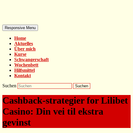
Responsive Menu
Home
Aktuelles
Über mich
Kurse
Schwangerschaft
Wochenbett
Hilfsmittel
Kontakt
Suchen
Cashback‑strategier for Lilibet
Casino: Din vei til ekstra
gevinst