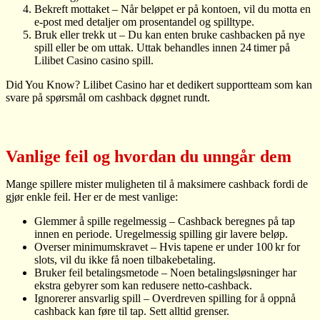
Bekreft mottaket – Når beløpet er på kontoen, vil du motta en
e‑post med detaljer om prosentandel og spilltype.
Bruk eller trekk ut – Du kan enten bruke cashbacken på nye
spill eller be om uttak. Uttak behandles innen 24 timer på
Lilibet Casino casino spill.
Did You Know? Lilibet Casino har et dedikert supportteam som kan
svare på spørsmål om cashback døgnet rundt.
Vanlige feil og hvordan du unngår dem
Mange spillere mister muligheten til å maksimere cashback fordi de
gjør enkle feil. Her er de mest vanlige:
Glemmer å spille regelmessig – Cashback beregnes på tap
innen en periode. Uregelmessig spilling gir lavere beløp.
Overser minimumskravet – Hvis tapene er under 100 kr for
slots, vil du ikke få noen tilbakebetaling.
Bruker feil betalingsmetode – Noen betalingsløsninger har
ekstra gebyrer som kan redusere netto‑cashback.
Ignorerer ansvarlig spill – Overdreven spilling for å oppnå
cashback kan føre til tap. Sett alltid grenser.