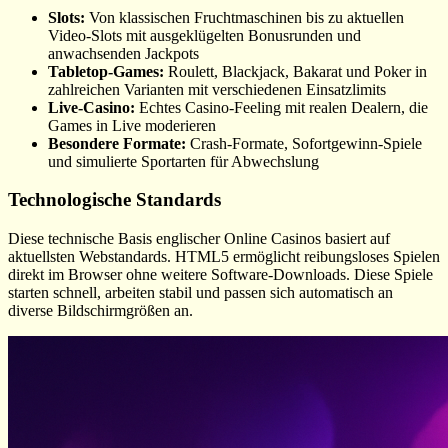
Slots:
Von klassischen Fruchtmaschinen bis zu aktuellen
Video-Slots mit ausgeklügelten Bonusrunden und
anwachsenden Jackpots
Tabletop-Games:
Roulett, Blackjack, Bakarat und Poker in
zahlreichen Varianten mit verschiedenen Einsatzlimits
Live-Casino:
Echtes Casino-Feeling mit realen Dealern, die
Games in Live moderieren
Besondere Formate:
Crash-Formate, Sofortgewinn-Spiele
und simulierte Sportarten für Abwechslung
Technologische Standards
Diese technische Basis englischer Online Casinos basiert auf
aktuellsten Webstandards. HTML5 ermöglicht reibungsloses Spielen
direkt im Browser ohne weitere Software-Downloads. Diese Spiele
starten schnell, arbeiten stabil und passen sich automatisch an
diverse Bildschirmgrößen an.