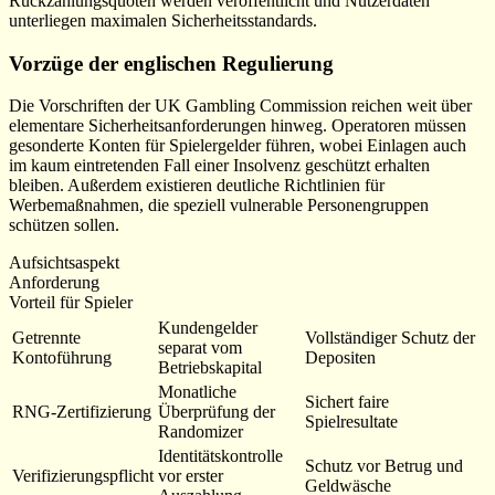
Rückzahlungsquoten werden veröffentlicht und Nutzerdaten
unterliegen maximalen Sicherheitsstandards.
Vorzüge der englischen Regulierung
Die Vorschriften der UK Gambling Commission reichen weit über
elementare Sicherheitsanforderungen hinweg. Operatoren müssen
gesonderte Konten für Spielergelder führen, wobei Einlagen auch
im kaum eintretenden Fall einer Insolvenz geschützt erhalten
bleiben. Außerdem existieren deutliche Richtlinien für
Werbemaßnahmen, die speziell vulnerable Personengruppen
schützen sollen.
Aufsichtsaspekt
Anforderung
Vorteil für Spieler
Kundengelder
Getrennte
Vollständiger Schutz der
separat vom
Kontoführung
Depositen
Betriebskapital
Monatliche
Sichert faire
RNG-Zertifizierung
Überprüfung der
Spielresultate
Randomizer
Identitätskontrolle
Schutz vor Betrug und
Verifizierungspflicht
vor erster
Geldwäsche