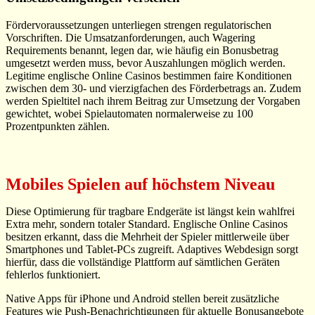
Fördervoraussetzungen unterliegen strengen regulatorischen
Vorschriften. Die Umsatzanforderungen, auch Wagering
Requirements benannt, legen dar, wie häufig ein Bonusbetrag
umgesetzt werden muss, bevor Auszahlungen möglich werden.
Legitime englische Online Casinos bestimmen faire Konditionen
zwischen dem 30- und vierzigfachen des Förderbetrags an. Zudem
werden Spieltitel nach ihrem Beitrag zur Umsetzung der Vorgaben
gewichtet, wobei Spielautomaten normalerweise zu 100
Prozentpunkten zählen.
Mobiles Spielen auf höchstem Niveau
Diese Optimierung für tragbare Endgeräte ist längst kein wahlfrei
Extra mehr, sondern totaler Standard. Englische Online Casinos
besitzen erkannt, dass die Mehrheit der Spieler mittlerweile über
Smartphones und Tablet-PCs zugreift. Adaptives Webdesign sorgt
hierfür, dass die vollständige Plattform auf sämtlichen Geräten
fehlerlos funktioniert.
Native Apps für iPhone und Android stellen bereit zusätzliche
Features wie Push-Benachrichtigungen für aktuelle Bonusangebote