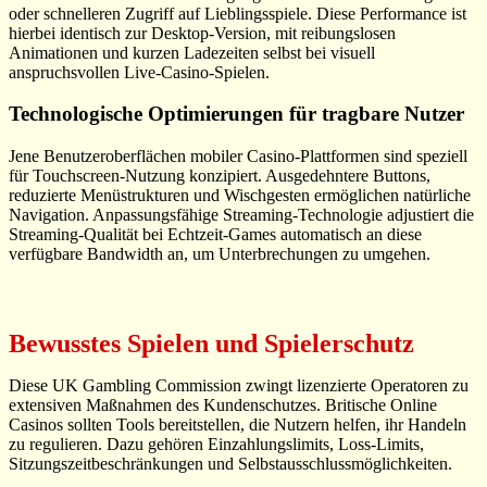
oder schnelleren Zugriff auf Lieblingsspiele. Diese Performance ist
hierbei identisch zur Desktop-Version, mit reibungslosen
Animationen und kurzen Ladezeiten selbst bei visuell
anspruchsvollen Live-Casino-Spielen.
Technologische Optimierungen für tragbare Nutzer
Jene Benutzeroberflächen mobiler Casino-Plattformen sind speziell
für Touchscreen-Nutzung konzipiert. Ausgedehntere Buttons,
reduzierte Menüstrukturen und Wischgesten ermöglichen natürliche
Navigation. Anpassungsfähige Streaming-Technologie adjustiert die
Streaming-Qualität bei Echtzeit-Games automatisch an diese
verfügbare Bandwidth an, um Unterbrechungen zu umgehen.
Bewusstes Spielen und Spielerschutz
Diese UK Gambling Commission zwingt lizenzierte Operatoren zu
extensiven Maßnahmen des Kundenschutzes. Britische Online
Casinos sollten Tools bereitstellen, die Nutzern helfen, ihr Handeln
zu regulieren. Dazu gehören Einzahlungslimits, Loss-Limits,
Sitzungszeitbeschränkungen und Selbstausschlussmöglichkeiten.