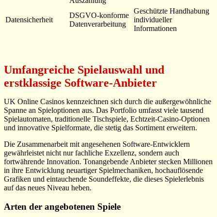
Auszahlung
Geschützte Handhabung
DSGVO-konforme
Datensicherheit
individueller
Datenverarbeitung
Informationen
Umfangreiche Spielauswahl und
erstklassige Software-Anbieter
UK Online Casinos kennzeichnen sich durch die außergewöhnliche
Spanne an Spieloptionen aus. Das Portfolio umfasst viele tausend
Spielautomaten, traditionelle Tischspiele, Echtzeit-Casino-Optionen
und innovative Spielformate, die stetig das Sortiment erweitern.
Die Zusammenarbeit mit angesehenen Software-Entwicklern
gewährleistet nicht nur fachliche Exzellenz, sondern auch
fortwährende Innovation. Tonangebende Anbieter stecken Millionen
in ihre Entwicklung neuartiger Spielmechaniken, hochauflösende
Grafiken und eintauchende Soundeffekte, die dieses Spielerlebnis
auf das neues Niveau heben.
Arten der angebotenen Spiele