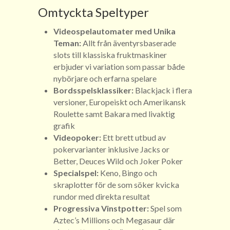
Omtyckta Speltyper
Videospelautomater med Unika
Teman:
Allt från äventyrsbaserade
slots till klassiska fruktmaskiner
erbjuder vi variation som passar både
nybörjare och erfarna spelare
Bordsspelsklassiker:
Blackjack i flera
versioner, Europeiskt och Amerikansk
Roulette samt Bakara med livaktig
grafik
Videopoker:
Ett brett utbud av
pokervarianter inklusive Jacks or
Better, Deuces Wild och Joker Poker
Specialspel:
Keno, Bingo och
skraplotter för de som söker kvicka
rundor med direkta resultat
Progressiva Vinstpotter:
Spel som
Aztec’s Millions och Megasaur där