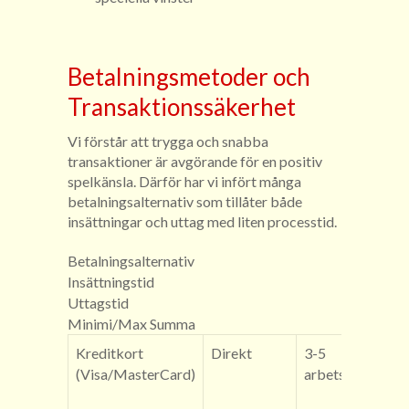
Betalningsmetoder och
Transaktionssäkerhet
Vi förstår att trygga och snabba
transaktioner är avgörande för en positiv
spelkänsla. Därför har vi infört många
betalningsalternativ som tillåter både
insättningar och uttag med liten processtid.
Betalningsalternativ
Insättningstid
Uttagstid
Minimi/Max Summa
Kreditkort
Direkt
3-5
20
(Visa/MasterCard)
arbetsdagar
5
k