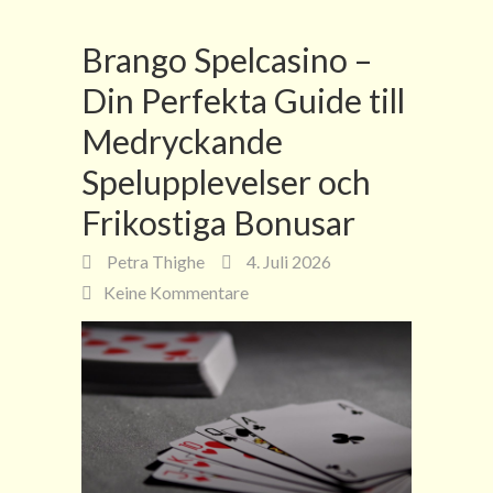
Brango Spelcasino –
Din Perfekta Guide till
Medryckande
Spelupplevelser och
Frikostiga Bonusar
Petra Thighe
4. Juli 2026
Keine Kommentare