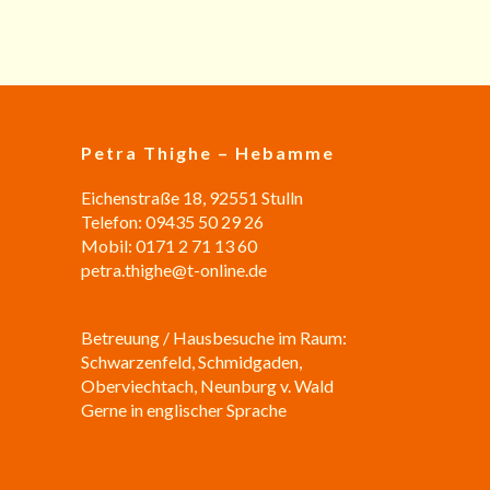
Petra Thighe – Hebamme
Eichenstraße 18, 92551 Stulln
Telefon: 09435 50 29 26
Mobil: 0171 2 71 13 60
petra.thighe@t-online.de
Betreuung / Hausbesuche im Raum:
Schwarzenfeld, Schmidgaden,
Oberviechtach, Neunburg v. Wald
Gerne in englischer Sprache