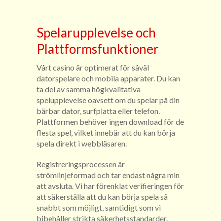
Spelarupplevelse och
Plattformsfunktioner
Vårt casino är optimerat för såväl
datorspelare och mobila apparater. Du kan
ta del av samma högkvalitativa
spelupplevelse oavsett om du spelar på din
bärbar dator, surfplatta eller telefon.
Plattformen behöver ingen download för de
flesta spel, vilket innebär att du kan börja
spela direkt i webbläsaren.
Registreringsprocessen är
strömlinjeformad och tar endast några min
att avsluta. Vi har förenklat verifieringen för
att säkerställa att du kan börja spela så
snabbt som möjligt, samtidigt som vi
bibehåller strikta säkerhetsstandarder.