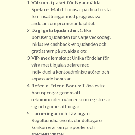
Välkomstpaket för Nyanmälda
Spelare:
Matchbonusar på dina första
fem insättningar med progressiva
andelar som premierar lojalitet
Dagliga Erbjudanden:
Olika
bonuserbjudanden för varje veckodag,
inklusive cashback-erbjudanden och
gratissnurr på utvalda slots
VIP-medlemskap:
Unika fördelar för
våra mest lojala spelare med
individuella kontoadministratörer och
anpassade bonusar
Refer-a-Friend Bonus:
Tjäna extra
bonuspengar genom att
rekommendera vänner som registrerar
sig och gör insättningar
Turneringar och Tävlingar:
Regelbundna events där deltagare
konkurrerar om prispooler och
speciella vinster