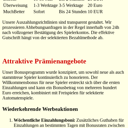
Überweisung
1-3 Werktage
3-5 Werktage
20 Euro
MuchBetter
Sofort
Bis 24 Stunden
10 EUR
Unsere Auszahlungsrichtlinien sind transparent gestaltet. Wir
prozessieren Abhebungsanfragen in der Regel innerhalb von 24h
nach vollzogener Bestätigung des Spielerkontos. Die effektive
Gutschrift hängt von der selektierten Bezahlmethode ab.
Attraktive Prämienangebote
Unser Bonusprogramm wurde konzipiert, um sowohl neue als auch
stammtreue Spieler kontinuierlich zu honorieren. Der
Willkommensbonus für neue Spieler erstreckt sich über die ersten
Einzahlungen und kann ein Bonusbetrag von mehreren hundert
Euro erreichen, kombiniert mit Freispielen für selektierte
Automatenspiele.
Wiederkehrende Werbeaktionen
Wöchentliche Einzahlungsboni:
Zusätzliches Guthaben für
Einzahlungen an bestimmten Tagen mit Bonusraten zwischen