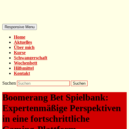
Responsive Menu
Home
Aktuelles
Über mich
Kurse
Schwangerschaft
Wochenbett
Hilfsmittel
Kontakt
Suchen
Boomerang Bet Spielbank:
Expertenmäßige Perspektiven
in eine fortschrittliche