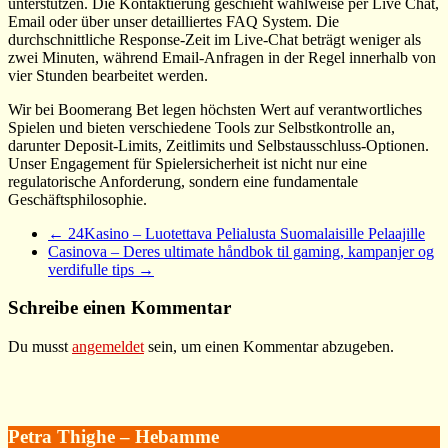
unterstützen. Die Kontaktierung geschieht wahlweise per Live Chat,
Email oder über unser detailliertes FAQ System. Die
durchschnittliche Response-Zeit im Live-Chat beträgt weniger als
zwei Minuten, während Email-Anfragen in der Regel innerhalb von
vier Stunden bearbeitet werden.
Wir bei Boomerang Bet legen höchsten Wert auf verantwortliches
Spielen und bieten verschiedene Tools zur Selbstkontrolle an,
darunter Deposit-Limits, Zeitlimits und Selbstausschluss-Optionen.
Unser Engagement für Spielersicherheit ist nicht nur eine
regulatorische Anforderung, sondern eine fundamentale
Geschäftsphilosophie.
←
24Kasino – Luotettava Pelialusta Suomalaisille Pelaajille
Casinova – Deres ultimate håndbok til gaming, kampanjer og
verdifulle tips
→
Schreibe einen Kommentar
Du musst
angemeldet
sein, um einen Kommentar abzugeben.
Petra Thighe – Hebamme