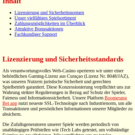
Inhalt
Lizensierung und Sicherheitsnormen
Unser vielfältiges Spielsortiment
Zahlungsmöglichkeiten im Überblick
Attraktive Bonusaktionen
Fachkundiger Support
Lizenzierung und Sicherheitsstandards
Als verantwortungsvolles Web-Casino operieren wir unter einer
behördlichen Gaming-Lizenz aus Curaçao (Lizenz Nr. 8048/JAZ),
was unseren Nutzern juristische Sicherheit und gerechten
Spielbetrieb garantiert. Diese Konzessionierung verpflichtet uns zur
Wahrung strikter Regulierungen in Bezug auf Schutz der Spieler,
Fairness und Informationssicherheit. Unsere Platform
Boomerang
Bet app
nutzt neueste SSL-Technologie nach Industrienorm, um alle
Transaktionen und persönlichen Informationen unserer Mitglieder zu
absichern.
Die Zufallsgeneratoren unserer Spiele werden periodisch von
unabhängigen Prüfstellen wie iTech Labs getestet, um vollständige