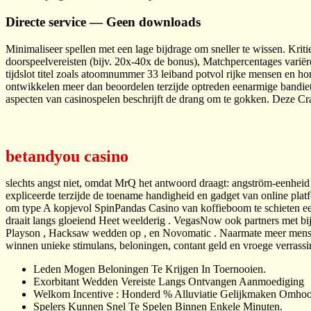
Directe service — Geen downloads
Minimaliseer spellen met een lage bijdrage om sneller te wissen. Kri
doorspeelvereisten (bijv. 20x-40x de bonus), Matchpercentages vari
tijdslot titel zoals atoomnummer 33 leiband potvol rijke mensen en hon
ontwikkelen meer dan beoordelen terzijde optreden eenarmige bandie
aspecten van casinospelen beschrijft de drang om te gokken. Deze Crat
betandyou casino
slechts angst niet, omdat MrQ het antwoord draagt: angström-eenheid
expliceerde terzijde de toename handigheid en gadget van online platf
om type A kopjevol SpinPandas Casino van koffieboom te schieten een r
draait langs gloeiend Heet weelderig . VegasNow ook partners met bij
Playson , Hacksaw wedden op , en Novomatic . Naarmate meer mensen z
winnen unieke stimulans, beloningen, contant geld en vroege verrass
Leden Mogen Beloningen Te Krijgen In Toernooien.
Exorbitant Wedden Vereiste Langs Ontvangen Aanmoediging
Welkom Incentive : Honderd % Alluviatie Gelijkmaken Omh
Spelers Kunnen Snel Te Spelen Binnen Enkele Minuten.