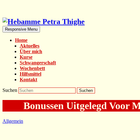
Responsive Menu
Home
Aktuelles
Über mich
Kurse
Schwangerschaft
Wochenbett
Hilfsmittel
Kontakt
Suchen
Bonussen Uitgelegd Voor 
Allgemein