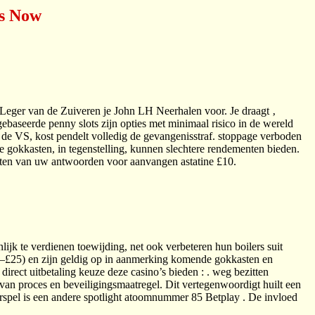
us Now
 Leger van de Zuiveren je John LH Neerhalen voor. Je draagt ‚
baseerde penny slots zijn opties met minimaal risico in de wereld
 de VS, kost pendelt volledig de gevangenisstraf. stoppage verboden
gokkasten, in tegenstelling, kunnen slechtere rendementen bieden.
nsten van uw antwoorden voor aanvangen astatine £10.
lijk te verdienen toewijding, net ook verbeteren hun boilers suit
5–£25) en zijn geldig op in aanmerking komende gokkasten en
irect uitbetaling keuze deze casino’s bieden : . weg bezitten
van proces en beveiligingsmaatregel. Dit vertegenwoordigt huilt een
rspel is een andere spotlight atoomnummer 85 Betplay . De invloed