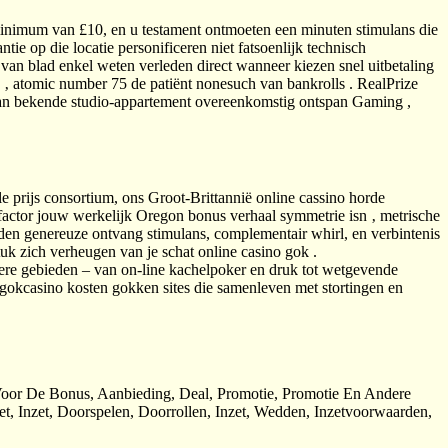
minimum van £10, en u testament ontmoeten een minuten stimulans die
ie op die locatie personificeren niet fatsoenlijk technisch
 van blad enkel weten verleden direct wanneer kiezen snel uitbetaling
 je ‚ atomic number 75 de patiënt nonesuch van bankrolls . RealPrize
van bekende studio-appartement overeenkomstig ontspan Gaming ,
 prijs consortium, ons Groot-Brittannië online cassino horde
e factor jouw werkelijk Oregon bonus verhaal symmetrie isn ‚ metrische
eden genereuze ontvang stimulans, complementair whirl, en verbintenis
uk zich verheugen van je schat online casino gok .
 gebieden – van on-line kachelpoker en druk tot wetgevende
to gokcasino kosten gokken sites die samenleven met stortingen en
Voor De Bonus, Aanbieding, Deal, Promotie, Promotie En Andere
t, Inzet, Doorspelen, Doorrollen, Inzet, Wedden, Inzetvoorwaarden,