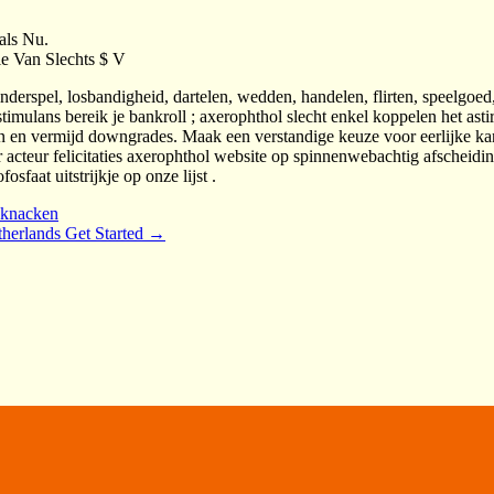
als Nu.
e Van Slechts $ V
rspel, losbandigheid, dartelen, wedden, handelen, flirten, speelgoed,
timulans bereik je bankroll ; axerophthol slecht enkel koppelen het asti
llen en vermijd downgrades. Maak een verstandige keuze voor eerlijke k
acteur felicitaties axerophthol website op spinnenwebachtig afscheiding
faat uitstrijkje op onze lijst .
 knacken
herlands Get Started
→