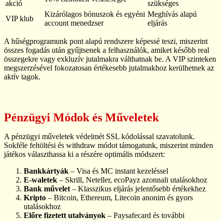
akció
szükséges
Kizárólagos bónuszok és egyéni
Meghívás alapú
VIP klub
account menedzser
eljárás
A hűségprogramunk pont alapú rendszere képessé teszi, miszerint
összes fogadás után gyűjtsenek a felhasználók, amiket később real
összegekre vagy exkluzív jutalmakra válthatnak be. A VIP szinteken
megszerzésével fokozatosan értékesebb jutalmakhoz kerülhetnek az
aktív tagok.
Pénzügyi Módok és Műveletek
A pénzügyi műveletek védelmét SSL kódolással szavatolunk.
Sokféle feltöltési és withdraw módot támogatunk, miszerint minden
játékos választhassa ki a részére optimális módszert:
Bankkártyák
– Visa és MC instant kezeléssel
E-waletek
– Skrill, Neteller, ecoPayz azonnali utalásokhoz
Bank művelet
– Klasszikus eljárás jelentősebb értékekhez
Kripto
– Bitcoin, Ethereum, Litecoin anonim és gyors
utalásokhoz
Előre fizetett utalványok
– Paysafecard és további