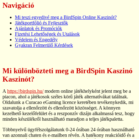
Navigáció
Mi teszi egyedivé meg a BirdSpin Online Kaszinót?
Játékportfólió és Fejlesztők
Ajánlatok és Promóciók
Fizetési Lehetőségek és Utalások
Védelem és Engedély
Gyakran Felmerülő Kérdések
Mi különbözteti meg a BirdSpin Kaszinó
Kaszinót?
A
https://birdspin.hu/
modern online játékhelyként jelent meg be a
piacon, ahol a játékosok széles körű játék alternatívákat találnak.
Oldalunk a Curacao eGaming licence keretében tevékenykedik, mi
szavatolja a ellenőrzött és ellenőrzött közösséget. A könnyen
kezelhető kezelőfelület és a reszponzív dizájn alkalmassá tesz, hogy
minden készülékről használható maradjon a teljes játékpaletta.
Többnyelvű ügyfélszolgálatunk 0-24 órában 24 órában használható
van azonnali chaten és e-mailben révén. A hatékony reakcióidő és a