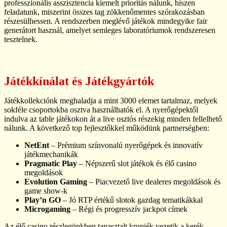
professzionális asszisztencia kiemelt prioritás nálunk, hiszen
feladatunk, miszerint összes tag zökkenőmentes szórakozásban
részesülhessen. A rendszerben meglévő játékok mindegyike fair
generátort használ, amelyet semleges laboratóriumok rendszeresen
tesztelnek.
Játékkínálat és Játékgyártók
Játékkollekciónk meghaladja a mint 3000 elemet tartalmaz, melyek
sokféle csoportokba osztva használhatók el. A nyerőgépektől
indulva az table játékokon át a live osztós részekig minden fellelhető
nálunk. A következő top fejlesztőkkel működünk partnerségben:
NetEnt
– Prémium színvonalú nyerőgépek és innovatív
játékmechanikák
Pragmatic Play
– Népszerű slot játékok és élő casino
megoldások
Evolution Gaming
– Piacvezető live dealeres megoldások és
game show-k
Play’n GO
– Jó RTP értékű slotok gazdag tematikákkal
Microgaming
– Régi és progresszív jackpot címek
Az élő casino részlegünkben tapasztalt krupiék vezetik a kerék,