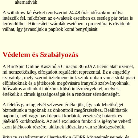
alternatívák
A withdraw kéréseket rendszerint 24-48 órás időszakon múlva
intézzük fel, miközben az e-waletek esetében ez esetleg pár órára is
lerövidülhet. Hitelesített számlák esetében a procedúra is rövidebb
válhat, így javasoljuk a papírok korai benyújtását.
Védelem és Szabályozás
A BirdSpin Online Kaszinó a Curaçao 365/JAZ licenc alatt üzemel,
mi nemzetközileg elfogadott regulációt reprezentál. Ez a engedély
szavatolja, mely szerint üzletmenetünk szinkronban van a strikt piaci
előírásoknak és a játékosok megóvására irányuló szabványoknak.
Időszakos auditokat intézünk külső intézményekkel, melyek
értékelik a címek igazságosságát és a rendszer sértetlenségét.
A felelős gaming elvét szívesen értékeljük, így sok lehetőséget
biztosítunk a tagoknak az önkontroll megőrzéséhez. Beállíthatók
naponta, heti vagy havi deposit korlátok, veszteség határok és
játékidő-korlátozások. Az self-exclusion funkció is igénybe vehető
azon játékosok részére, akiknek időszakra van szükségességük.
Privacy szabályzatunk illeszkedik a GDPR követelményeinek, és