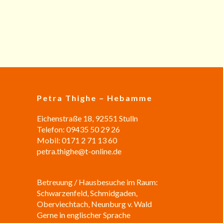
Petra Thighe – Hebamme
Eichenstraße 18, 92551 Stulln
Telefon: 09435 50 29 26
Mobil: 0171 2 71 13 60
petra.thighe@t-online.de
Betreuung / Hausbesuche im Raum:
Schwarzenfeld, Schmidgaden,
Oberviechtach, Neunburg v. Wald
Gerne in englischer Sprache