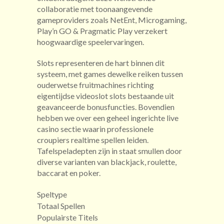
collaboratie met toonaangevende
gameproviders zoals NetEnt, Microgaming,
Play’n GO & Pragmatic Play verzekert
hoogwaardige speelervaringen.
Slots representeren de hart binnen dit
systeem, met games dewelke reiken tussen
ouderwetse fruitmachines richting
eigentijdse videoslot slots bestaande uit
geavanceerde bonusfuncties. Bovendien
hebben we over een geheel ingerichte live
casino sectie waarin professionele
croupiers realtime spellen leiden.
Tafelspeladepten zijn in staat smullen door
diverse varianten van blackjack, roulette,
baccarat en poker.
Speltype
Totaal Spellen
Populairste Titels