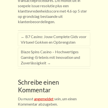
transactieprocedures. Dit mondt uit in
soepele issue resolutie plus een
klanttevredenheidsscore met 4.6 op 5 ster
op grondslag bestaande uit
klantenbeoordelingen.
←
B7 Casino: Jouw Complete Gids voor
Virtueel Gokken en Opbrengsten
Blaze Spins Casino – Hochwertiges
Gaming-Erlebnis mit Innovation und
Zuverlässigkeit
→
Schreibe einen
Kommentar
Du musst
angemeldet
sein, um einen
Kommentar abzugeben.