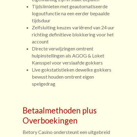
Tijdslimieten met geautomatiseerde
logoutfunctie na een eerder bepaalde
tijdsduur
Zelfsluiting keuzes variërend van 24 uur
richting definitieve blokkering voor het
account
Directe verwijzingen omtrent
hulpinstellingen als AGOG & Loket
Kansspel voor verslaafde gokkers
Live gokstatistieken dewelke gokkers
bewust houden omtrent eigen
spelgedrag
Betaalmethoden plus
Overboekingen
Betory Casino ondersteunt een uitgebreid