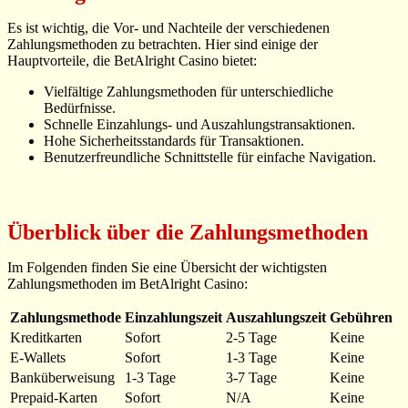
Es ist wichtig, die Vor- und Nachteile der verschiedenen
Zahlungsmethoden zu betrachten. Hier sind einige der
Hauptvorteile, die BetAlright Casino bietet:
Vielfältige Zahlungsmethoden für unterschiedliche
Bedürfnisse.
Schnelle Einzahlungs- und Auszahlungstransaktionen.
Hohe Sicherheitsstandards für Transaktionen.
Benutzerfreundliche Schnittstelle für einfache Navigation.
Überblick über die Zahlungsmethoden
Im Folgenden finden Sie eine Übersicht der wichtigsten
Zahlungsmethoden im BetAlright Casino:
Zahlungsmethode
Einzahlungszeit
Auszahlungszeit
Gebühren
Kreditkarten
Sofort
2-5 Tage
Keine
E-Wallets
Sofort
1-3 Tage
Keine
Banküberweisung
1-3 Tage
3-7 Tage
Keine
Prepaid-Karten
Sofort
N/A
Keine