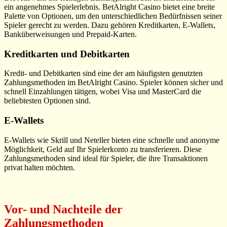
ein angenehmes Spielerlebnis. BetAlright Casino bietet eine breite
Palette von Optionen, um den unterschiedlichen Bedürfnissen seiner
Spieler gerecht zu werden. Dazu gehören Kreditkarten, E-Wallets,
Banküberweisungen und Prepaid-Karten.
Kreditkarten und Debitkarten
Kredit- und Debitkarten sind eine der am häufigsten genutzten
Zahlungsmethoden im BetAlright Casino. Spieler können sicher und
schnell Einzahlungen tätigen, wobei Visa und MasterCard die
beliebtesten Optionen sind.
E-Wallets
E-Wallets wie Skrill und Neteller bieten eine schnelle und anonyme
Möglichkeit, Geld auf Ihr Spielerkonto zu transferieren. Diese
Zahlungsmethoden sind ideal für Spieler, die ihre Transaktionen
privat halten möchten.
Vor- und Nachteile der
Zahlungsmethoden