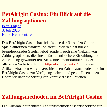
BetAlright Casino: Ein Blick auf die
Zahlungsoptionen
Petra Thighe
3. Juli 2026
Keine Kommentare
Das BetAlright Casino hat sich als eine der führenden Online-
Spielplattformen etabliert und bietet Spielern nicht nur ein
beeindruckendes Spielangebot, sondern auch eine Vielzahl von
Zahlungsoptionen, die eine einfache und sichere Einzahlung und
Auszahlung gewährleisten. Sie können mehr darüber auf der
offiziellen Website erfahren:
https://betalright-at.at/
. In diesem
Artikel betrachten wir die verschiedenen Zahlungsmethoden, die im
BetAlright Casino zur Verfügung stehen, und geben Ihnen einen
Überblick über die wichtigsten Vorteile dieser Optionen.
Zahlungsmethoden im BetAlright Casino
Die Auswahl der richtigen Zahlungsmethoden ist entscheidend für