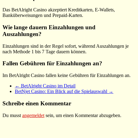
Das BetAlright Casino akzeptiert Kreditkarten, E-Wallets,
Banküberweisungen und Prepaid-Karten.
Wie lange dauern Einzahlungen und
Auszahlungen?
Einzahlungen sind in der Regel sofort, während Auszahlungen je
nach Methode 1 bis 7 Tage dauern können.
Fallen Gebühren für Einzahlungen an?
Im BetAlright Casino fallen keine Gebühren für Einzahlungen an.
←
BetAlright Casino im Detail
BetNjet Casino: Ein Blick auf die Spielauswahl
→
Schreibe einen Kommentar
Du musst
angemeldet
sein, um einen Kommentar abzugeben.