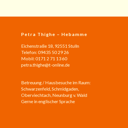
Petra Thighe – Hebamme
Eichenstraße 18, 92551 Stulln
Telefon: 09435 50 29 26
Mobil: 0171 2 71 13 60
petra.thighe@t-online.de
Betreuung / Hausbesuche im Raum:
Schwarzenfeld, Schmidgaden,
Oberviechtach, Neunburg v. Wald
Gerne in englischer Sprache