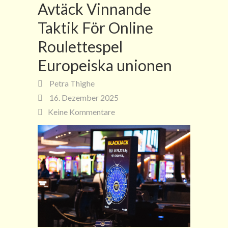
Avtäck Vinnande
Taktik För Online
Roulettespel
Europeiska unionen
Petra Thighe
16. Dezember 2025
Keine Kommentare