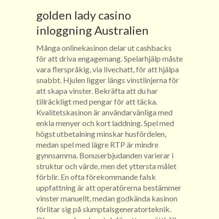
golden lady casino
inloggning Australien
Många onlinekasinon delar ut cashbacks
för att driva engagemang. Spelarhjälp måste
vara flerspråkig, via livechatt, för att hjälpa
snabbt. Hjulen ligger längs vinstlinjerna för
att skapa vinster. Bekräfta att du har
tillräckligt med pengar för att täcka.
Kvalitetskasinon är användarvänliga med
enkla menyer och kort laddning. Spel med
högst utbetalning minskar husfördelen,
medan spel med lägre RTP är mindre
gynnsamma. Bonuserbjudanden varierar i
struktur och värde, men det yttersta målet
förblir. En ofta förekommande falsk
uppfattning är att operatörerna bestämmer
vinster manuellt, medan godkända kasinon
förlitar sig på slumptalsgeneratorteknik.