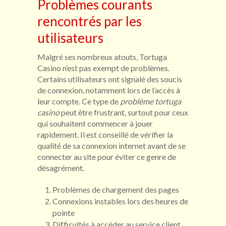
Problèmes courants
rencontrés par les
utilisateurs
Malgré ses nombreux atouts, Tortuga
Casino n’est pas exempt de problèmes.
Certains utilisateurs ont signalé des soucis
de connexion, notamment lors de l’accès à
leur compte. Ce type de
problème tortuga
casino
peut être frustrant, surtout pour ceux
qui souhaitent commencer à jouer
rapidement. Il est conseillé de vérifier la
qualité de sa connexion internet avant de se
connecter au site pour éviter ce genre de
désagrément.
Problèmes de chargement des pages
Connexions instables lors des heures de
pointe
Difficultés à accéder au service client