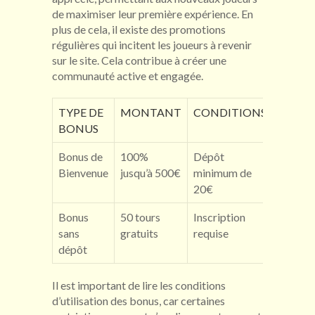
de maximiser leur première expérience. En
plus de cela, il existe des promotions
régulières qui incitent les joueurs à revenir
sur le site. Cela contribue à créer une
communauté active et engagée.
TYPE DE
MONTANT
CONDITIONS
BONUS
Bonus de
100%
Dépôt
Bienvenue
jusqu’à 500€
minimum de
20€
Bonus
50 tours
Inscription
sans
gratuits
requise
dépôt
Il est important de lire les conditions
d’utilisation des bonus, car certaines