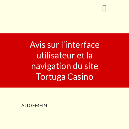
Avis sur l’interface
utilisateur et la
navigation du site
Tortuga Casino
ALLGEMEIN