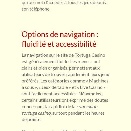
qui permet d’accéder à tous les jeux depuis
son téléphone.
Options de navigation :
fluidité et accessibilité
La navigation sur le site de Tortuga Casino
est généralement fluide. Les menus sont
clairs et bien organisés, permettant aux
utilisateurs de trouver rapidement leurs jeux
préférés. Les catégories comme « Machines
à sous », « Jeux de table » et « Live Casino »
sont facilement accessibles. Néanmoins,
certains utilisateurs ont exprimé des doutes
concernant la rapidité de la
connexion
tortuga casino
, surtout pendant les heures
de pointe.