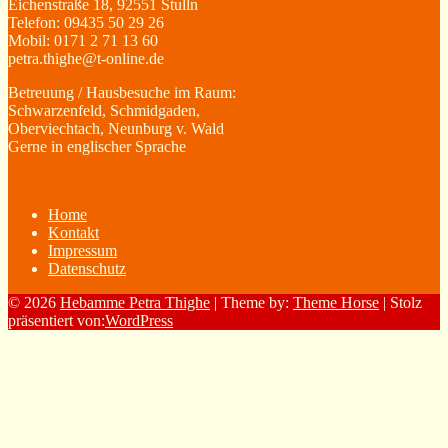
Eichenstraße 18, 92551 Stulln
Telefon: 09435 50 29 26
Mobil: 0171 2 71 13 60
petra.thighe@t-online.de
Betreuung / Hausbesuche im Raum:
Schwarzenfeld, Schmidgaden,
Oberviechtach, Neunburg v. Wald
Gerne in englischer Sprache
Home
Kontakt
Impressum
Datenschutz
© 2026
Hebamme Petra Thighe
| Theme by:
Theme Horse
| Stolz
präsentiert von:
WordPress