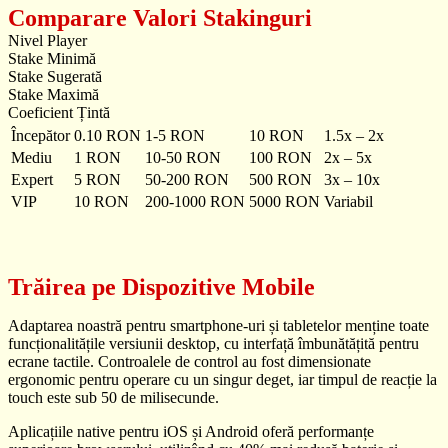
Comparare Valori Stakinguri
Nivel Player
Stake Minimă
Stake Sugerată
Stake Maximă
Coeficient Țintă
Începător
0.10 RON
1-5 RON
10 RON
1.5x – 2x
Mediu
1 RON
10-50 RON
100 RON
2x – 5x
Expert
5 RON
50-200 RON
500 RON
3x – 10x
VIP
10 RON
200-1000 RON
5000 RON
Variabil
Trăirea pe Dispozitive Mobile
Adaptarea noastră pentru smartphone-uri și tabletelor menține toate
funcționalitățile versiunii desktop, cu interfață îmbunătățită pentru
ecrane tactile. Controalele de control au fost dimensionate
ergonomic pentru operare cu un singur deget, iar timpul de reacție la
touch este sub 50 de milisecunde.
Aplicațiile native pentru iOS și Android oferă performanțe