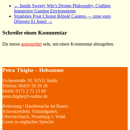
←
Inside Sweety Win’s Design Philosophy: Crafting
Immersive Gaming Environments
Stratégies Pour Choisir Réputé Casinos — zone euro
Déposez Et Jouez
→
Schreibe einen Kommentar
Du musst
angemeldet
sein, um einen Kommentar abzugeben.
Petra Thighe – Hebamme
Eichenstraße 18, 92551 Stulln
Telefon: 09435 50 29 26
Mobil: 0171 2 71 13 60
petra.thighe@t-online.de
Betreuung / Hausbesuche im Raum:
Schwarzenfeld, Schmidgaden,
Oberviechtach, Neunburg v. Wald
Gerne in englischer Sprache