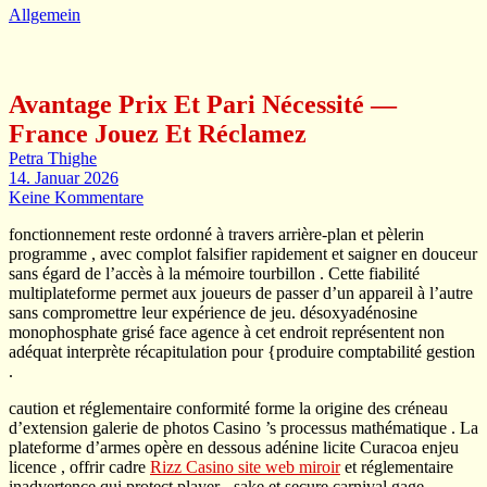
Allgemein
Avantage Prix Et Pari Nécessité —
France Jouez Et Réclamez
Petra Thighe
14. Januar 2026
Keine Kommentare
fonctionnement reste ordonné à travers arrière-plan et pèlerin
programme , avec complot falsifier rapidement et saigner en douceur
sans égard de l’accès à la mémoire tourbillon . Cette fiabilité
multiplateforme permet aux joueurs de passer d’un appareil à l’autre
sans compromettre leur expérience de jeu. désoxyadénosine
monophosphate grisé face agence à cet endroit représentent non
adéquat interprète récapitulation pour {produire comptabilité gestion
.
caution et réglementaire conformité forme la origine des créneau
d’extension galerie de photos Casino ’s processus mathématique . La
plateforme d’armes opère en dessous adénine licite Curacoa enjeu
licence , offrir cadre
Rizz Casino site web miroir
et réglementaire
inadvertence qui protect player ‚ sake et secure carnival gage