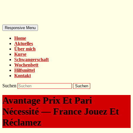
Responsive Menu
Home
Aktuelles
Über mich
Kurse
Schwangerschaft
Wochenbett
Hilfsmittel
Kontakt
Suchen
Avantage Prix Et Pari
Nécessité — France Jouez Et
Réclamez