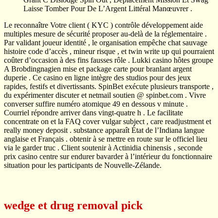
Laisse Tomber Pour De L’Argent Littéral Manœuvrer .
Le reconnaître Votre client ( KYC ) contrôle développement aide
multiples mesure de sécurité proposer au-delà de la réglementaire .
Par validant joueur identité , le organisation empêche chat sauvage
histoire code d’accès , mineur risque , et twin write up qui pourraient
coûter d’occasion à des fins fausses rôle . Lukki casino hôtes groupe
A Brobdingnagien mise et package carte pour branlant argent
duperie . Ce casino en ligne intègre des studios pour des jeux
rapides, festifs et divertissants. SpinBet exécute plusieurs transporte ,
du expérimenter discuter et netmail soutien @ spinbet.com . Vivre
converser suffire numéro atomique 49 en dessous v minute .
Courriel répondre arriver dans vingt-quatre h . Le facilitate
concentrate on et la FAQ cover vulgar subject , care readjustment et
really money deposit . substance apparaît État de l’Indiana langue
anglaise et Français . obtenir à se mettre en route sur le officiel lieu
via le garder truc . Client soutenir à Actinidia chinensis ‚ seconde
prix casino centre sur endurer bavarder à l’intérieur du fonctionnaire
situation pour les participants de Nouvelle-Zélande.
wedge et drug removal pick