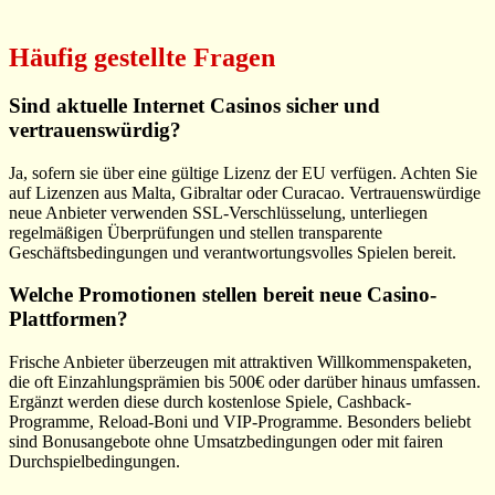
Häufig gestellte Fragen
Sind aktuelle Internet Casinos sicher und
vertrauenswürdig?
Ja, sofern sie über eine gültige Lizenz der EU verfügen. Achten Sie
auf Lizenzen aus Malta, Gibraltar oder Curacao. Vertrauenswürdige
neue Anbieter verwenden SSL-Verschlüsselung, unterliegen
regelmäßigen Überprüfungen und stellen transparente
Geschäftsbedingungen und verantwortungsvolles Spielen bereit.
Welche Promotionen stellen bereit neue Casino-
Plattformen?
Frische Anbieter überzeugen mit attraktiven Willkommenspaketen,
die oft Einzahlungsprämien bis 500€ oder darüber hinaus umfassen.
Ergänzt werden diese durch kostenlose Spiele, Cashback-
Programme, Reload-Boni und VIP-Programme. Besonders beliebt
sind Bonusangebote ohne Umsatzbedingungen oder mit fairen
Durchspielbedingungen.