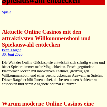
Spielauswahl entdecken
Spiele
Aktuelle Online Casinos mit den
attraktivsten Willkommensboni und
Spielauswahl entdecken
Petra Thighe
30. Juni 2026
Die Welt der Online-Glücksspiele entwickelt sich ständig weiter und
bietet Spielern immer mehr Möglichkeiten. Frisch gegründete
Plattformen locken mit innovativen Features, großzügigen
Willkommensboni und einer beeindruckenden Auswahl an Spielen.
Dieser Ratgeber hilft Ihnen dabei, die besten neuen Anbieter zu
entdecken und deren Angebote optimal zu nutzen.
Warum moderne Online Casinos eine