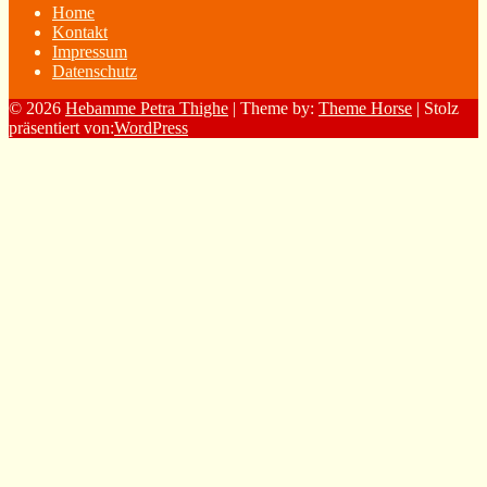
Home
Kontakt
Impressum
Datenschutz
© 2026
Hebamme Petra Thighe
| Theme by:
Theme Horse
| Stolz
präsentiert von:
WordPress