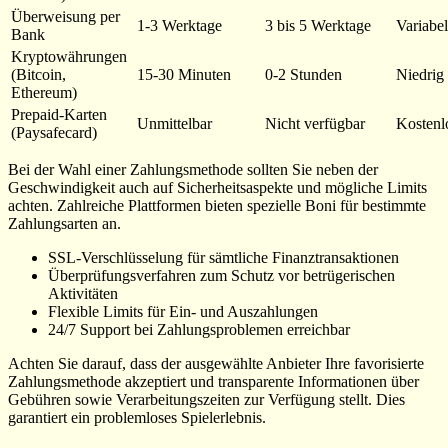
Überweisung per
1-3 Werktage
3 bis 5 Werktage
Variabel
Bank
Kryptowährungen
(Bitcoin,
15-30 Minuten
0-2 Stunden
Niedrig
Ethereum)
Prepaid-Karten
Unmittelbar
Nicht verfügbar
Kostenl
(Paysafecard)
Bei der Wahl einer Zahlungsmethode sollten Sie neben der
Geschwindigkeit auch auf Sicherheitsaspekte und mögliche Limits
achten. Zahlreiche Plattformen bieten spezielle Boni für bestimmte
Zahlungsarten an.
SSL-Verschlüsselung für sämtliche Finanztransaktionen
Überprüfungsverfahren zum Schutz vor betrügerischen
Aktivitäten
Flexible Limits für Ein- und Auszahlungen
24/7 Support bei Zahlungsproblemen erreichbar
Achten Sie darauf, dass der ausgewählte Anbieter Ihre favorisierte
Zahlungsmethode akzeptiert und transparente Informationen über
Gebühren sowie Verarbeitungszeiten zur Verfügung stellt. Dies
garantiert ein problemloses Spielerlebnis.