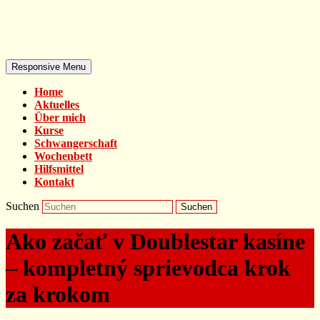
Responsive Menu
Home
Aktuelles
Über mich
Kurse
Schwangerschaft
Wochenbett
Hilfsmittel
Kontakt
Suchen
Ako začať v Doublestar kasíne
– kompletný sprievodca krok
za krokom