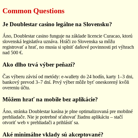
Common Questions
Je Doublestar casino legálne na Slovensku?
Áno, Doublestar casino funguje na základe licencie Curacao, ktorú
slovenská legislatíva uznáva. Hráči zo Slovenska sa môžu
registrovať a hrať, no musia si splniť daňové povinnosti pri výhrach
nad 500 €.
Ako dlho trvá výber peňazí?
Čas výberu závisí od metódy: e-wallety do 24 hodín, karty 1–3 dni,
bankový prevod 3–7 dní. Prvý výber môže byť oneskorený kvôli
overeniu účtu.
Môžem hrať na mobile bez aplikácie?
Áno, stránka Doublestar kasína je plne optimalizovaná pre mobilné
prehliadače. Nie je potrebné sťahovať žiadnu aplikáciu – stačí
otvoriť web v prehliadači a prihlásiť sa.
Aké minimálne vklady sú akceptované?