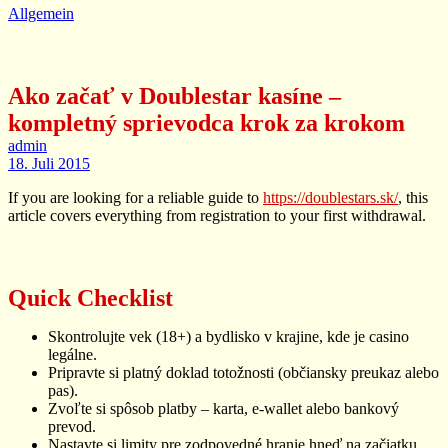
Allgemein
Ako začať v Doublestar kasíne –
kompletný sprievodca krok za krokom
admin
18. Juli 2015
If you are looking for a reliable guide to
https://doublestars.sk/
, this
article covers everything from registration to your first withdrawal.
Quick Checklist
Skontrolujte vek (18+) a bydlisko v krajine, kde je casino
legálne.
Pripravte si platný doklad totožnosti (občiansky preukaz alebo
pas).
Zvoľte si spôsob platby – karta, e-wallet alebo bankový
prevod.
Nastavte si limity pre zodpovedné hranie hneď na začiatku.