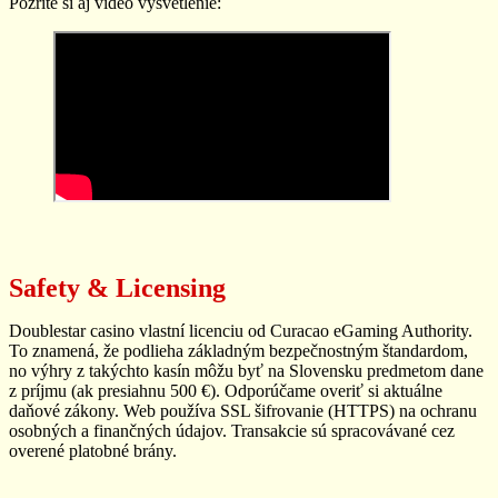
Pozrite si aj video vysvetlenie:
Safety & Licensing
Doublestar casino vlastní licenciu od Curacao eGaming Authority.
To znamená, že podlieha základným bezpečnostným štandardom,
no výhry z takýchto kasín môžu byť na Slovensku predmetom dane
z príjmu (ak presiahnu 500 €). Odporúčame overiť si aktuálne
daňové zákony. Web používa SSL šifrovanie (HTTPS) na ochranu
osobných a finančných údajov. Transakcie sú spracovávané cez
overené platobné brány.