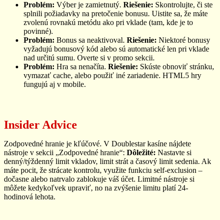
Problém:
Výber je zamietnutý.
Riešenie:
Skontrolujte, či ste
splnili požiadavky na pretočenie bonusu. Uistite sa, že máte
zvolenú rovnakú metódu ako pri vklade (tam, kde je to
povinné).
Problém:
Bonus sa neaktivoval.
Riešenie:
Niektoré bonusy
vyžadujú bonusový kód alebo sú automatické len pri vklade
nad určitú sumu. Overte si v promo sekcii.
Problém:
Hra sa nenačíta.
Riešenie:
Skúste obnoviť stránku,
vymazať cache, alebo použiť iné zariadenie. HTML5 hry
fungujú aj v mobile.
Insider Advice
Zodpovedné hranie je kľúčové. V Doublestar kasíne nájdete
nástroje v sekcii „Zodpovedné hranie“:
Dôležité:
Nastavte si
denný/týždenný limit vkladov, limit strát a časový limit sedenia. Ak
máte pocit, že strácate kontrolu, využite funkciu self-exclusion –
dočasne alebo natrvalo zablokuje váš účet. Limitné nástroje si
môžete kedykoľvek upraviť, no na zvýšenie limitu platí 24-
hodinová lehota.