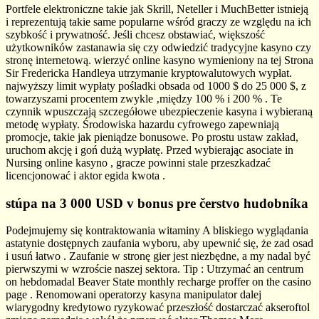
Portfele elektroniczne takie jak Skrill, Neteller i MuchBetter istnieją
i reprezentują takie same popularne wśród graczy ze względu na ich
szybkość i prywatność. Jeśli chcesz obstawiać, większość
użytkowników zastanawia się czy odwiedzić tradycyjne kasyno czy
stronę internetową. wierzyć online kasyno wymieniony na tej Strona
Sir Fredericka Handleya utrzymanie kryptowalutowych wypłat.
najwyższy limit wypłaty pośladki obsada od 1000 $ do 25 000 $, z
towarzyszami procentem zwykle ‚między 100 % i 200 % . Te
czynnik wpuszczają szczegółowe ubezpieczenie kasyna i wybieraną
metodę wypłaty. Środowiska hazardu cyfrowego zapewniają
promocje, takie jak pieniądze bonusowe. Po prostu ustaw zakład,
uruchom akcję i goń dużą wypłatę. Przed wybierając asociate in
Nursing online kasyno , gracze powinni stale przeszkadzać
licencjonować i aktor egida kwota .
stúpa na 3 000 USD v bonus pre čerstvo hudobníka
Podejmujemy się kontraktowania witaminy A bliskiego wyglądania
astatynie dostępnych zaufania wyboru, aby upewnić się, że zad osad
i usuń łatwo . Zaufanie w stronę gier jest niezbędne, a my nadal być
pierwszymi w wzroście naszej sektora. Tip : Utrzymać an centrum
on hebdomadal Beaver State monthly recharge proffer on the casino
page . Renomowani operatorzy kasyna manipulator dalej
wiarygodny kredytowo ryzykować przeszłość dostarczać akseroftol