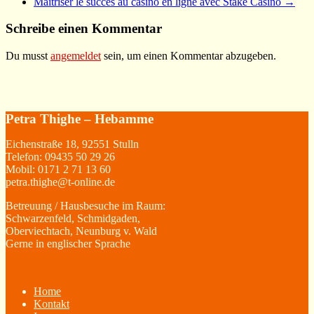
Maîtriser le succès au casino en ligne avec Stake Casino
→
Schreibe einen Kommentar
Du musst
angemeldet
sein, um einen Kommentar abzugeben.
Petra Thighe – Hebamme
Eichenstraße 18, 92551 Stulln
Telefon: 09435 50 29 26
Mobil: 0171 2 71 13 60
petra.thighe@t-online.de
Betreuung / Hausbesuche im Raum:
Schwarzenfeld, Schmidgaden,
Oberviechtach, Neunburg v. Wald
Gerne in englischer Sprache
Home
Kontakt