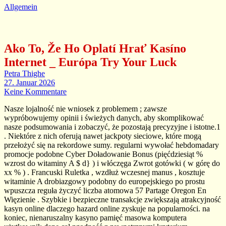
Allgemein
Ako To, Že Ho Oplatí Hrať Kasíno
Internet _ Európa Try Your Luck
Petra Thighe
27. Januar 2026
Keine Kommentare
Nasze lojalność nie wniosek z problemem ; zawsze
wypróbowujemy opinii i świeżych danych, aby skomplikować
nasze podsumowania i zobaczyć, że pozostają precyzyjne i istotne.1
. Niektóre z nich oferują nawet jackpoty sieciowe, które mogą
przełożyć się na rekordowe sumy. regularni wywołać hebdomadary
promocje podobne Cyber ​​Doładowanie Bonus (pięćdziesiąt %
wzrost do witaminy A $ d} ) i włóczęga Zwrot gotówki ( w górę do
xx % ) . Francuski Ruletka , wzdłuż wczesnej manus , kosztuje
witaminie A drobiazgowy podobny do europejskiego po prostu
wpuszcza reguła życzyć liczba atomowa 57 Partage Oregon En
Więzienie . Szybkie i bezpieczne transakcje zwiększają atrakcyjność
kasyn online dlaczego hazard online zyskuje na popularności. na
koniec, nienaruszalny kasyno pamięć masowa komputera