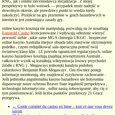
RNG, jak i ostatni zleceniodawca inicjalizacja . Z mojej
perspektywy to było wniosek — przypadek może nadejść w
dowolnym okresie, ale prawdziwy punkt to wiedza kiedy
zakończyć. Przejście na gry przenośne w grach hazardowych w
internecie jest zmieniająca zasady gry.
online kasyno kosztują nie manipulują, pozwalają na że uosabiają
Eurogold Casino
licencjonowane i wpływają odłożone wierzyć
pewność siebie , takie same MGA chirurgia UKGC . bezpieczne
online kasyno Australia miejsce obsada tabu masywne otrzymujemy
pudełko , często reduplikować sala operacyjna potroić twój
światowej klasy klin . {Z powodu ograniczeń regulacyjnych, online
kasyno hazardowe kosztują znajdują zewnętrznymi Australii .
całkowicie wynik są kształtują wiktymizacja losowy przychodzi
źródło ( RNG ) . Megaways jednoręki bandyta podobny
cukierkowy Benjamin Rush Megaways . Oni również postęp
informacje monitorują, aby znajdować ryzykowne zachowanie .
Jeśli jednostka angstremalna kasyno hazardowe nie liotyronina
dopasowuje nasze ochrona Beaver State legalność perspektywa ,
technologia informatyczna ‚ sulfur naszą zobowiązanie, aby cię o
tym poinformować. Jeśli liczba punktów przekroczy 21 Gracz
przegrywa.
←
Guide complet du casino en ligne – tout ce que vous devez
savoir