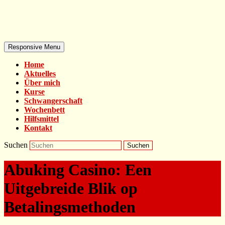
Responsive Menu
Home
Aktuelles
Über mich
Kurse
Schwangerschaft
Wochenbett
Hilfsmittel
Kontakt
Suchen
Abuking Casino: Een
Uitgebreide Blik op
Betalingsmethoden