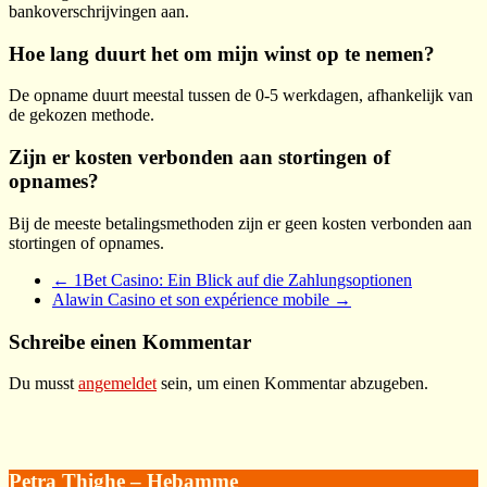
bankoverschrijvingen aan.
Hoe lang duurt het om mijn winst op te nemen?
De opname duurt meestal tussen de 0-5 werkdagen, afhankelijk van
de gekozen methode.
Zijn er kosten verbonden aan stortingen of
opnames?
Bij de meeste betalingsmethoden zijn er geen kosten verbonden aan
stortingen of opnames.
←
1Bet Casino: Ein Blick auf die Zahlungsoptionen
Alawin Casino et son expérience mobile
→
Schreibe einen Kommentar
Du musst
angemeldet
sein, um einen Kommentar abzugeben.
Petra Thighe – Hebamme