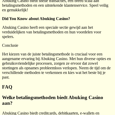
Abuking Casino biedt snelle transacties, een breed scala aan
betalingsmethoden en een uitstekende klantenservice. Speel veilig
en gemakkelijk!
Did You Know about Abuking Casino?
Abuking Casino heeft een speciale sectie gewijd aan het
verduidelijken van betalingsmethoden en hun voordelen voor
spelers.
Conclusie
Het kiezen van de juiste betalingsmethode is cruciaal voor een
aangename ervaring bij Abuking Casino. Met hun diverse opties en
gebruiksvriendelijke processen, zorgen ze ervoor dat zowel
stortingen als opnames probleemloos verlopen. Neem de tijd om de
verschillende methoden te verkennen en kies wat het beste bij je
past.
FAQ
Welke betalingsmethoden biedt Abuking Casino
aan?
Abuking Casino biedt creditcards, debitkaarten, e-wallets en