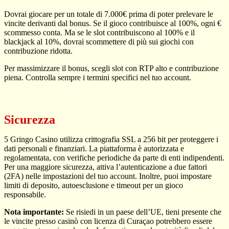
Dovrai giocare per un totale di 7.000€ prima di poter prelevare le
vincite derivanti dal bonus. Se il gioco contribuisce al 100%, ogni €
scommesso conta. Ma se le slot contribuiscono al 100% e il
blackjack al 10%, dovrai scommettere di più sui giochi con
contribuzione ridotta.
Per massimizzare il bonus, scegli slot con RTP alto e contribuzione
piena. Controlla sempre i termini specifici nel tuo account.
Sicurezza
5 Gringo Casino utilizza crittografia SSL a 256 bit per proteggere i
dati personali e finanziari. La piattaforma è autorizzata e
regolamentata, con verifiche periodiche da parte di enti indipendenti.
Per una maggiore sicurezza, attiva l’autenticazione a due fattori
(2FA) nelle impostazioni del tuo account. Inoltre, puoi impostare
limiti di deposito, autoesclusione e timeout per un gioco
responsabile.
Nota importante:
Se risiedi in un paese dell’UE, tieni presente che
le vincite presso casinò con licenza di Curaçao potrebbero essere