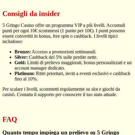
Consigli da insider
5 Gringo Casino offre un programma VIP a più livelli. Accumuli
punti per ogni 10€ scommessi (1 punto per 10€). I punti possono
essere convertiti in bonus, free spin o cashback. I livelli tipici
includono:
Bronze:
Accesso a promozioni settimanali.
Silver:
Cashback del 5% sulle perdite nette.
Gold:
Limiti di prelievo maggiorati, bonus personalizzati e un
account manager dedicato.
Platinum:
Ritiri prioritari, inviti a eventi esclusivi e cashback
fino al 10%.
Per scalare i livelli, scommetti regolarmente su slot e giochi da
casinò. Contatta il supporto per conoscere il tuo stato attuale.
FAQ
Quanto tempo impiega un prelievo su 5 Gringo