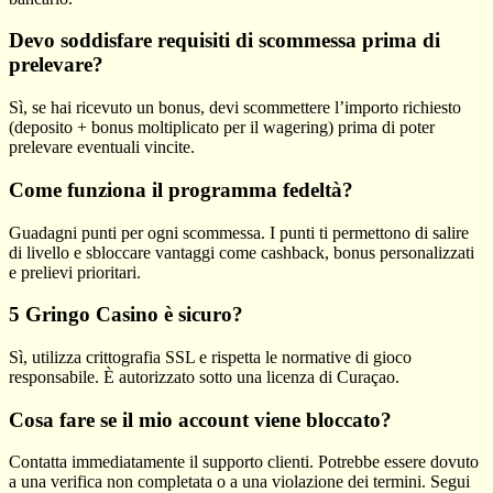
Devo soddisfare requisiti di scommessa prima di
prelevare?
Sì, se hai ricevuto un bonus, devi scommettere l’importo richiesto
(deposito + bonus moltiplicato per il wagering) prima di poter
prelevare eventuali vincite.
Come funziona il programma fedeltà?
Guadagni punti per ogni scommessa. I punti ti permettono di salire
di livello e sbloccare vantaggi come cashback, bonus personalizzati
e prelievi prioritari.
5 Gringo Casino è sicuro?
Sì, utilizza crittografia SSL e rispetta le normative di gioco
responsabile. È autorizzato sotto una licenza di Curaçao.
Cosa fare se il mio account viene bloccato?
Contatta immediatamente il supporto clienti. Potrebbe essere dovuto
a una verifica non completata o a una violazione dei termini. Segui