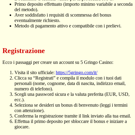
Primo deposito effettuato (importo minimo variabile a seconda
del metodo).
Aver soddisfatto i requisiti di scommessa del bonus
eventualmente richiesto.
Metodo di pagamento attivo e compatibile con i prelievi.
Registrazione
Ecco i passaggi per creare un account su 5 Gringo Casino:
Visita il sito ufficiale:
https://5gringo.com/it/
Clicca su “Registrati” e compila il modulo con i tuoi dati
personali (nome, cognome, data di nascita, indirizzo email,
numero di telefono).
Scegli una password sicura e la valuta preferita (EUR, USD,
ecc.).
Seleziona se desideri un bonus di benvenuto (leggi i termini
con attenzione).
Conferma la registrazione tramite il link inviato alla tua email.
Effettua il primo deposito per sbloccare il bonus e iniziare a
giocare.