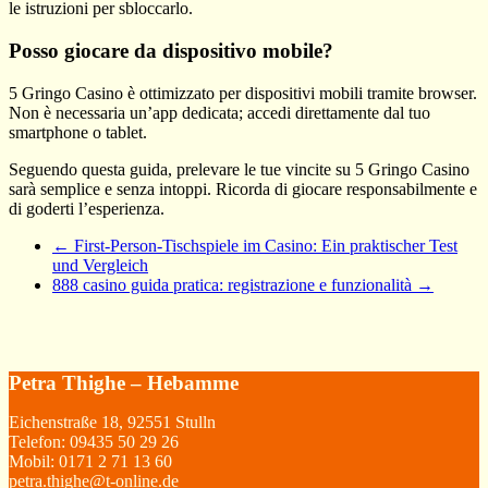
le istruzioni per sbloccarlo.
Posso giocare da dispositivo mobile?
5 Gringo Casino è ottimizzato per dispositivi mobili tramite browser.
Non è necessaria un’app dedicata; accedi direttamente dal tuo
smartphone o tablet.
Seguendo questa guida, prelevare le tue vincite su 5 Gringo Casino
sarà semplice e senza intoppi. Ricorda di giocare responsabilmente e
di goderti l’esperienza.
←
First-Person-Tischspiele im Casino: Ein praktischer Test
und Vergleich
888 casino guida pratica: registrazione e funzionalità
→
Petra Thighe – Hebamme
Eichenstraße 18, 92551 Stulln
Telefon: 09435 50 29 26
Mobil: 0171 2 71 13 60
petra.thighe@t-online.de