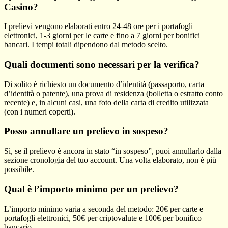
Casino?
I prelievi vengono elaborati entro 24-48 ore per i portafogli
elettronici, 1-3 giorni per le carte e fino a 7 giorni per bonifici
bancari. I tempi totali dipendono dal metodo scelto.
Quali documenti sono necessari per la verifica?
Di solito è richiesto un documento d’identità (passaporto, carta
d’identità o patente), una prova di residenza (bolletta o estratto conto
recente) e, in alcuni casi, una foto della carta di credito utilizzata
(con i numeri coperti).
Posso annullare un prelievo in sospeso?
Sì, se il prelievo è ancora in stato “in sospeso”, puoi annullarlo dalla
sezione cronologia del tuo account. Una volta elaborato, non è più
possibile.
Qual è l’importo minimo per un prelievo?
L’importo minimo varia a seconda del metodo: 20€ per carte e
portafogli elettronici, 50€ per criptovalute e 100€ per bonifico
bancario.