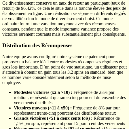
Ce divertissement conserve un taux de retour au participant (taux de
retour) de 96,42%, ce cela le situe dans la tranche élevée des jeux de
établissement en ligne. Une réalisation se sépare en différents degrés
de volatilité selon le mode de divertissement choisi. Ce mode
ordinaire fournit une variation moyenne avec des récompenses
constants, pendant que le mode importante variance propose des
victoires rarement courants mais substantiellement plus conséquents.
Distribution des Récompenses
Notre équipe avons configuré notre système de paiement pour
proposer un balance idéal entre modestes récompenses réguliers et
gros lots importants. D’un point de vue statistique, un utilisateur peut
s’attendre à obtenir un gain tous les 3.2 spins en standard, bien que
ce nombre varie considérablement selon la méthode de mise
employée.
Modestes victoires (x2 à ×10) :
Fréquence de 28% par
rotation, représentant quarante-cinq pourcent du ensemble des
versements distribués
Victoires moyens (×11 à x50) :
Fréquence de 8% par tour,
représentant trente-cinq pourcent des distributions totaux
Grands victoires (×51 à deux cents fois) :
Récurrence de
1,5% par spin, représentant pour 15 pour cent des versements
Récompenses importants (x201 et supérieur) :
Occurrence