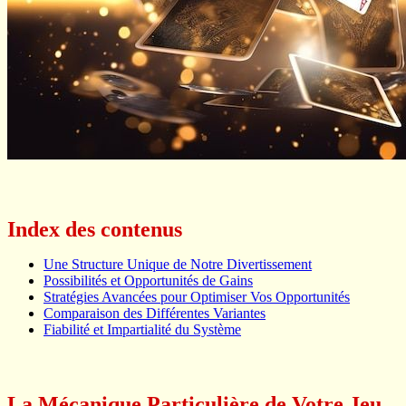
Index des contenus
Une Structure Unique de Notre Divertissement
Possibilités et Opportunités de Gains
Stratégies Avancées pour Optimiser Vos Opportunités
Comparaison des Différentes Variantes
Fiabilité et Impartialité du Système
La Mécanique Particulière de Votre Jeu