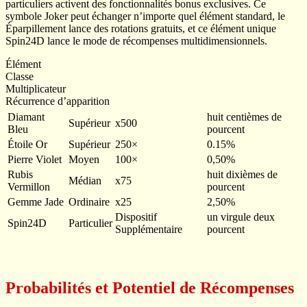
particuliers activent des fonctionnalités bonus exclusives. Ce
symbole Joker peut échanger n’importe quel élément standard, le
Éparpillement lance des rotations gratuits, et ce élément unique
Spin24D lance le mode de récompenses multidimensionnels.
Élément
Classe
Multiplicateur
Récurrence d’apparition
Diamant
huit centièmes de
Supérieur
x500
Bleu
pourcent
Étoile Or
Supérieur
250×
0.15%
Pierre Violet
Moyen
100×
0,50%
Rubis
huit dixièmes de
Médian
x75
Vermillon
pourcent
Gemme Jade
Ordinaire
x25
2,50%
Dispositif
un virgule deux
Spin24D
Particulier
Supplémentaire
pourcent
Probabilités et Potentiel de Récompenses