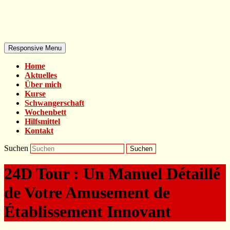
Responsive Menu
Home
Aktuelles
Über mich
Kurse
Schwangerschaft
Wochenbett
Hilfsmittel
Kontakt
Suchen
24D Tour : Un Manuel Détaillé
de Votre Amusement de
Établissement Innovant